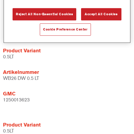
bindmiddelsysteem.
Uitgebreide toepassingsmogelijkheden.
Reject All Non-Essential Cookies
Accept All Cookies
Flexibel - kan gebruikt worden bij verschillende
klimaatomstandigheden en met verschillende
Cookie Preference Center
applicatietechnieken.
Product Variant
0.5LT
Artikelnummer
WB26 DW 0.5 LT
GMC
1250013623
Product Variant
0.5LT