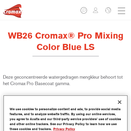
WB26 Cromax® Pro Mixing
Color Blue LS
Deze geconcentreerde watergedragen mengkleur behoort tot
het Cromax Pro Basecoat gamma.
Product- eigenschappen
Uitstekende dekkracht met uitzonderlijk nauwkeurige
We use cookies to personalize content and ads, to provide social media
kleurovereenstemming.
features, and to analyze website traffic. By using our online services,
Snel en zuinig gebruik; helpt de doorstroming en de
you agree to Axalta and our third-party service providers’ use of cookies
productiviteit te verbeteren.
and other online trackers. See our Privacy Policy to learn how we use
these cookies and trackers.
Privacy Policy
Maakt deel uit van een gevestigd en uitgebreid kleur- en