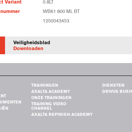
t Variant
0.8LT
elnummer
WB61 800 ML BT
1250043453
Veiligheidsblad
Downloaden
TRAININGEN
DIENSTEN
AXALTA ACADEMY
DRIVUS BUSI
ENT
ONZE TRAININGEN
RUMENTEN
TRAINING VIDEO
IËN
CHANNEL
AXALTA REFINISH ACADEMY