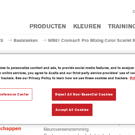
Z
PRODUCTEN
KLEUREN
TRAININ
US
Basislakken
WB61 Cromax® Pro Mixing Color Scarlet 
es to personalize content and ads, to provide social media features, and to analyze w
 online services, you agree to Axalta and our third-party service providers’ use of c
WB61 Cromax® Pro Mixing 
 trackers. See our Privacy Policy to learn how we use these cookies and trackers.
Pri
reference Center
Reject All Non-Essential Cookies
concentreerde watergedragen mengkleur behoort tot het Cromax 
Accept All Cookies
at gamma.
t-
Uitstekende dekkracht met uitzonderlijk nauw
schappen
kleurovereenstemming.