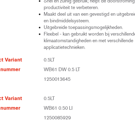
Snel en zuinig gebruik; helpt de doorstroming
productiviteit te verbeteren.
Maakt deel uit van een gevestigd en uitgebrei
en bindmiddelsysteem.
Uitgebreide toepassingsmogelijkheden.
Flexibel - kan gebruikt worden bij verschillend
klimaatomstandigheden en met verschillende
applicatietechnieken.
t Variant
0.5LT
elnummer
WB61 DW 0.5 LT
1250013645
t Variant
0.5LT
elnummer
WB61 0.50 LI
1250085929