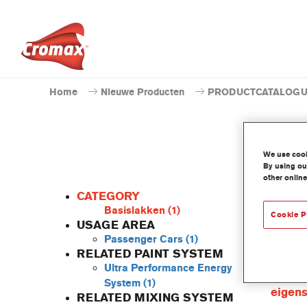
Home
Nieuwe Producten
PRODUCTCATALOG
We use cooki
By using our
other online
CATEGORY
Basislakken
(1)
Cookie P
USAGE AREA
Passenger Cars
(1)
Deze ge
RELATED PAINT SYSTEM
Baseco
Ultra Performance Energy
Produc
System
(1)
eigen
RELATED MIXING SYSTEM