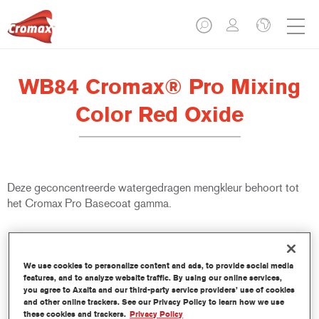
WB84 Cromax® Pro Mixing
Color Red Oxide
Deze geconcentreerde watergedragen mengkleur behoort tot
het Cromax Pro Basecoat gamma.
Product- eigenschappen
Uitstekende dekkracht met uitzonderlijk nauwkeurige
We use cookies to personalize content and ads, to provide social media
kleurovereenstemming.
features, and to analyze website traffic. By using our online services,
Snel en zuinig gebruik; helpt de doorstroming en de
you agree to Axalta and our third-party service providers’ use of cookies
productiviteit te verbeteren.
and other online trackers. See our Privacy Policy to learn how we use
these cookies and trackers.
Privacy Policy
Maakt deel uit van een gevestigd en uitgebreid kleur- en