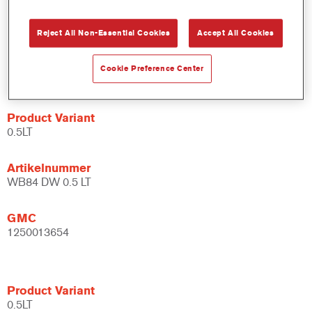
bindmiddelsysteem.
Uitgebreide toepassingsmogelijkheden.
Reject All Non-Essential Cookies
Accept All Cookies
Flexibel - kan gebruikt worden bij verschillende
klimaatomstandigheden en met verschillende
Cookie Preference Center
applicatietechnieken.
Product Variant
0.5LT
Artikelnummer
WB84 DW 0.5 LT
GMC
1250013654
Product Variant
0.5LT