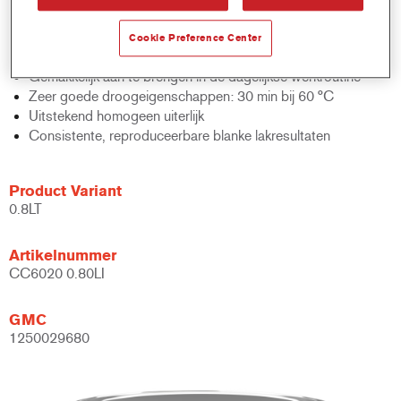
afwerkingen
Breed scala aan glansgradaties van 5 tot 65 glanseenheden
Cookie Preference Center
op 60°
Gemakkelijk aan te brengen in de dagelijkse werkroutine
Zeer goede droogeigenschappen: 30 min bij 60 °C
Uitstekend homogeen uiterlijk
Consistente, reproduceerbare blanke lakresultaten
Product Variant
0.8LT
Artikelnummer
CC6020 0.80LI
GMC
1250029680