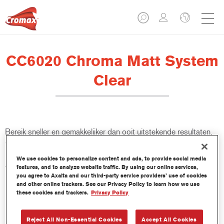
CC6020 Chroma Matt System
Clear
Bereik sneller en gemakkelijker dan ooit uitstekende resultaten.
CC6020 Chroma Matt System Clear & CC6010 Chroma Semi
Matt System Clear passen bij elke reparatie met een matte
We use cookies to personalize content and ads, to provide social media
afwerking - zelfs voor de ultralage glansniveaus. Met aanzienlijk
features, and to analyze website traffic. By using our online services,
kortere droogtijden verhoogt dit eersteklas systeem ook de
you agree to Axalta and our third-party service providers’ use of cookies
and other online trackers. See our Privacy Policy to learn how we use
productiviteit van schadeherstelbedrijven.
these cookies and trackers.
Privacy Policy
Product- eigenschappen
Reject All Non-Essential Cookies
Accept All Cookies
Geschikt voor de reparatie van moderne ultramatte OEM-