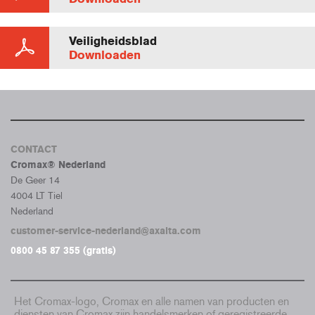
Veiligheidsblad
Downloaden
CONTACT
Cromax® Nederland
De Geer 14
4004 LT Tiel
Nederland
customer-service-nederland@axalta.com
0800 45 87 355 (gratis)
Het Cromax-logo, Cromax en alle namen van producten en
diensten van Cromax zijn handelsmerken of geregistreerde