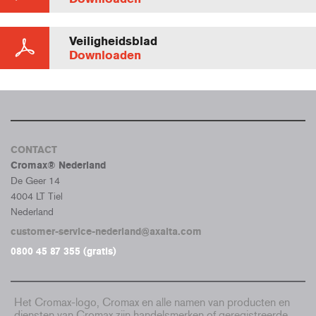
Veiligheidsblad
Downloaden
CONTACT
Cromax® Nederland
De Geer 14
4004 LT Tiel
Nederland
customer-service-nederland@axalta.com
0800 45 87 355 (gratis)
Het Cromax-logo, Cromax en alle namen van producten en
diensten van Cromax zijn handelsmerken of geregistreerde