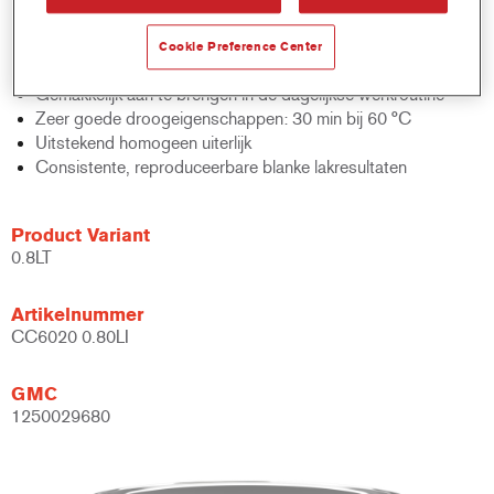
afwerkingen
Breed scala aan glansgradaties van 5 tot 65 glanseenheden
Cookie Preference Center
op 60°
Gemakkelijk aan te brengen in de dagelijkse werkroutine
Zeer goede droogeigenschappen: 30 min bij 60 °C
Uitstekend homogeen uiterlijk
Consistente, reproduceerbare blanke lakresultaten
Product Variant
0.8LT
Artikelnummer
CC6020 0.80LI
GMC
1250029680