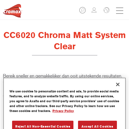
CC6020 Chroma Matt System
Clear
Bereik sneller en gemakkelijker dan ooit uitstekende resultaten.
CC6020 Chroma Matt System Clear & CC6010 Chroma Semi
Matt System Clear passen bij elke reparatie met een matte
We use cookies to personalize content and ads, to provide social media
afwerking - zelfs voor de ultralage glansniveaus. Met aanzienlijk
features, and to analyze website traffic. By using our online services,
kortere droogtijden verhoogt dit eersteklas systeem ook de
you agree to Axalta and our third-party service providers’ use of cookies
and other online trackers. See our Privacy Policy to learn how we use
productiviteit van schadeherstelbedrijven.
these cookies and trackers.
Privacy Policy
Product- eigenschappen
Reject All Non-Essential Cookies
Accept All Cookies
Geschikt voor de reparatie van moderne ultramatte OEM-