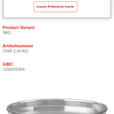
Laat zich makkelijk schuren en levert een gladde afwerking af
zonder luchtbelletjes.
Cookie Preference Center
Zorgt voor makkelijke, snelle vulling zonder inzakken.
Product Variant
2KG
Artikelnummer
759R 2.00 KG
GMC
1250075704