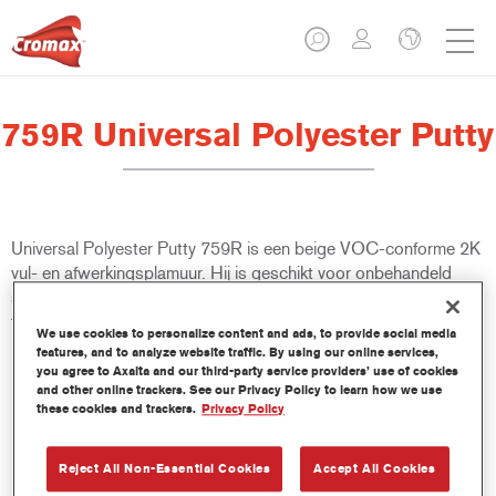
759R Universal Polyester Putty
Universal Polyester Putty 759R is een beige VOC-conforme 2K
vul- en afwerkingsplamuur. Hij is geschikt voor onbehandeld
staal, verzinkt staal, glasvezel polyester en veel OEM
fabriekslakken en Cromax onderlagen.
We use cookies to personalize content and ads, to provide social media
features, and to analyze website traffic. By using our online services,
you agree to Axalta and our third-party service providers’ use of cookies
Product- eigenschappen
and other online trackers. See our Privacy Policy to learn how we use
Biedt een uitstekende flexibiliteit.
these cookies and trackers.
Privacy Policy
Heeft een fijne homogene structuur.
Laat een hoge laagdikte toe.
Reject All Non-Essential Cookies
Accept All Cookies
Biedt prima hechting op onbehandeld staal.