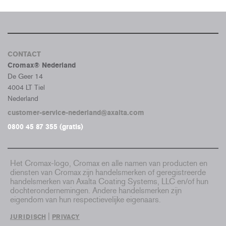
CONTACT
Cromax® Nederland
De Geer 14
4004 LT Tiel
Nederland
customer-service-nederland@axalta.com
0800 45 87 355 (gratis)
Het Cromax-logo, Cromax en alle namen van producten en
diensten van Cromax zijn handelsmerken of geregistreerde
handelsmerken van Axalta Coating Systems, LLC en/of hun
dochterondernemingen. Andere handelsmerken zijn
eigendom van hun respectievelijke eigenaars.
|
JURIDISCH
PRIVACY