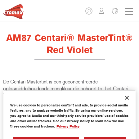
AM87 Centari® MasterTint®
Red Violet
De Centari Mastertint is een geconcentreerde
oplosmiddelhoudende mengkleur die behoort tot het Centari
Topcoat en Basecoat gamma.
We use cookies to personalize content and ads, to provide social media
Product- eigenschappen
features, and to analyze website traffic. By using our online services,
you agree to Axalta and our third-party service providers’ use of cookies
Bijzonder veelzijdig en gebruiksvriendelijk
and other online trackers. See our Privacy Policy to learn how we use
oplosmiddelhoudend laksysteem.
these cookies and trackers.
Privacy Policy
Eén enkele mengmachine levert alle oplosmiddelhoudende
kwaliteiten - medium en high-solids, aflakken en basislakken.