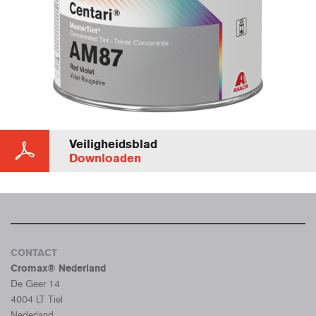
Veiligheidsblad
Downloaden
CONTACT
Cromax® Nederland
De Geer 14
4004 LT Tiel
Nederland