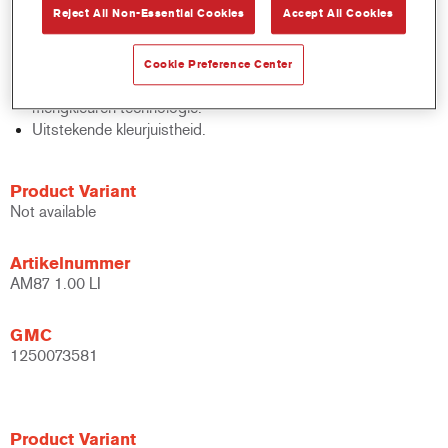
Reject All Non-Essential Cookies
Accept All Cookies
Snelle voorraadcontrole.
Eenvoudige administratie.
Bespaart opslagruimte.
Cookie Preference Center
Gebaseerd op de bewezen Cromax geconcentreerde
mengkleuren technologie.
Uitstekende kleurjuistheid.
Product Variant
Not available
Artikelnummer
AM87 1.00 LI
GMC
1250073581
Product Variant