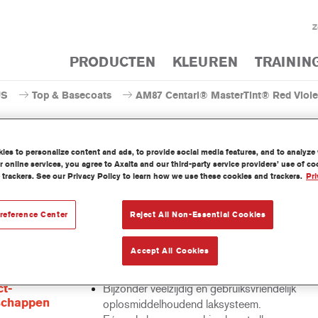
Z
PRODUCTEN
KLEUREN
TRAININ
US
Top & Basecoats
AM87 Centari® MasterTint® Red Viole
es to personalize content and ads, to provide social media features, and to analyze w
 online services, you agree to Axalta and our third-party service providers’ use of c
 trackers. See our Privacy Policy to learn how we use these cookies and trackers.
Pri
AM87 Centari® MasterTi
reference Center
Reject All Non-Essential Cookies
ari Mastertint is een geconcentreerde oplosmiddelhoudende mengk
Accept All Cookies
 tot het Centari Topcoat en Basecoat gamma.
t-
Bijzonder veelzijdig en gebruiksvriendelijk
schappen
oplosmiddelhoudend laksysteem.