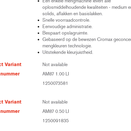
Eén enkele mengmachine levert alle
oplosmiddelhoudende kwaliteiten - medium e
solids, aflakken en basislakken.
Snelle voorraadcontrole.
Eenvoudige administratie.
Bespaart opslagruimte.
Gebaseerd op de bewezen Cromax geconcen
mengkleuren technologie.
Uitstekende kleurjuistheid.
t Variant
Not available
elnummer
AM87 1.00 LI
1250073581
t Variant
Not available
elnummer
AM87 0.50 LI
1250091835