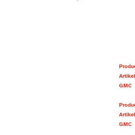
Produc
Artik
GMC
Produc
Artik
GMC