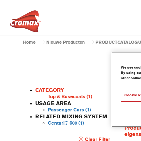
Home
Nieuwe Producten
PRODUCTCATALOG
We use cooki
By using our
other online
CATEGORY
Cookie P
Top & Basecoats
(1)
USAGE AREA
Passenger Cars
(1)
De Cent
RELATED MIXING SYSTEM
behoort
Centari® 600
(1)
Produc
eigen
Clear Filter