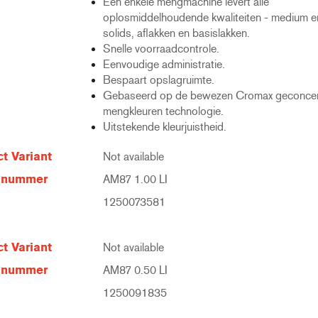
Eén enkele mengmachine levert alle
oplosmiddelhoudende kwaliteiten - medium e
solids, aflakken en basislakken.
Snelle voorraadcontrole.
Eenvoudige administratie.
Bespaart opslagruimte.
Gebaseerd op de bewezen Cromax geconcen
mengkleuren technologie.
Uitstekende kleurjuistheid.
t Variant
Not available
elnummer
AM87 1.00 LI
1250073581
t Variant
Not available
elnummer
AM87 0.50 LI
1250091835