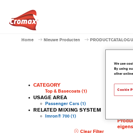
Home
Nieuwe Producten
PRODUCTCATALOG
We use cooki
By using our
other online
CATEGORY
Cookie P
Top & Basecoats
(1)
USAGE AREA
Passenger Cars
(1)
De Cent
RELATED MIXING SYSTEM
behoort
Imron® 700
(1)
Produc
eigen
Clear Filter