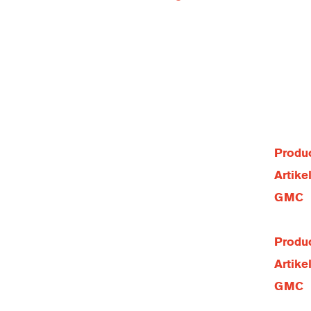
Produc
Artik
GMC
Produc
Artik
GMC