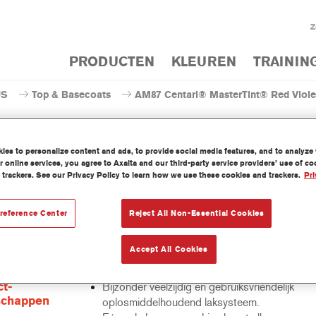
Z
PRODUCTEN
KLEUREN
TRAININ
US
Top & Basecoats
AM87 Centari® MasterTint® Red Viole
es to personalize content and ads, to provide social media features, and to analyze w
 online services, you agree to Axalta and our third-party service providers’ use of c
 trackers. See our Privacy Policy to learn how we use these cookies and trackers.
Pri
AM87 Centari® MasterTi
reference Center
Reject All Non-Essential Cookies
ari Mastertint is een geconcentreerde oplosmiddelhoudende mengk
Accept All Cookies
 tot het Centari Topcoat en Basecoat gamma.
t-
Bijzonder veelzijdig en gebruiksvriendelijk
schappen
oplosmiddelhoudend laksysteem.