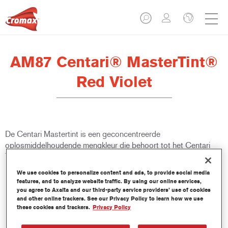
AM87 Centari® MasterTint®
Red Violet
De Centari Mastertint is een geconcentreerde
oplosmiddelhoudende mengkleur die behoort tot het Centari
Topcoat en Basecoat gamma.
We use cookies to personalize content and ads, to provide social media
Product- eigenschappen
features, and to analyze website traffic. By using our online services,
you agree to Axalta and our third-party service providers’ use of cookies
Bijzonder veelzijdig en gebruiksvriendelijk
and other online trackers. See our Privacy Policy to learn how we use
oplosmiddelhoudend laksysteem.
these cookies and trackers.
Privacy Policy
Eén enkele mengmachine levert alle oplosmiddelhoudende
kwaliteiten - medium en high-solids, aflakken en basislakken.