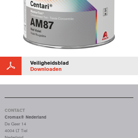
Veiligheidsblad
Downloaden
CONTACT
Cromax® Nederland
De Geer 14
4004 LT Tiel
Nederland