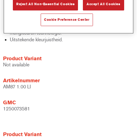
Reject All Non-Essential Cookies
Accept All Cookies
Snelle voorraadcontrole.
Eenvoudige administratie.
Bespaart opslagruimte.
Cookie Preference Center
Gebaseerd op de bewezen Cromax geconcentreerde
mengkleuren technologie.
Uitstekende kleurjuistheid.
Product Variant
Not available
Artikelnummer
AM87 1.00 LI
GMC
1250073581
Product Variant