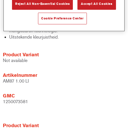
Reject All Non-Essential Cookies
Accept All Cookies
Snelle voorraadcontrole.
Eenvoudige administratie.
Bespaart opslagruimte.
Cookie Preference Center
Gebaseerd op de bewezen Cromax geconcentreerde
mengkleuren technologie.
Uitstekende kleurjuistheid.
Product Variant
Not available
Artikelnummer
AM87 1.00 LI
GMC
1250073581
Product Variant