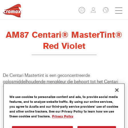
AM87 Centari® MasterTint®
Red Violet
De Centari Mastertint is een geconcentreerde
oplosmiddelhoudende mengkleur die behoort tot het Centari
Topcoat en Basecoat gamma.
We use cookies to personalize content and ads, to provide social media
Product- eigenschappen
features, and to analyze website traffic. By using our online services,
you agree to Axalta and our third-party service providers’ use of cookies
Bijzonder veelzijdig en gebruiksvriendelijk
and other online trackers. See our Privacy Policy to learn how we use
oplosmiddelhoudend laksysteem.
these cookies and trackers.
Privacy Policy
Eén enkele mengmachine levert alle oplosmiddelhoudende
kwaliteiten - medium en high-solids, aflakken en basislakken.