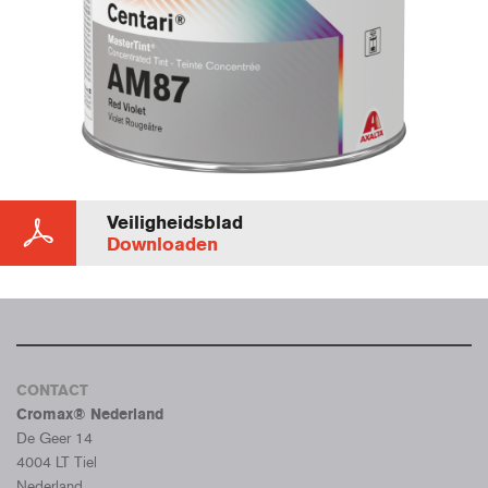
Veiligheidsblad
Downloaden
CONTACT
Cromax® Nederland
De Geer 14
4004 LT Tiel
Nederland