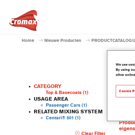
Home
Nieuwe Producten
PRODUCTCATALOG
We use cooki
By using our
other online
CATEGORY
Cookie P
Top & Basecoats
(1)
USAGE AREA
Passenger Cars
(1)
De Cent
RELATED MIXING SYSTEM
behoort
Centari® 501
(1)
Produc
eigen
Clear Filter