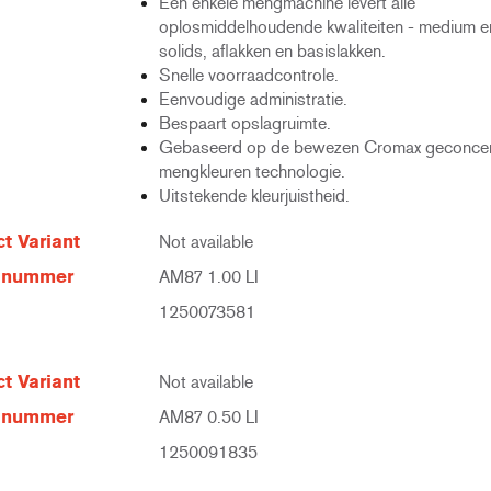
Eén enkele mengmachine levert alle
oplosmiddelhoudende kwaliteiten - medium e
solids, aflakken en basislakken.
Snelle voorraadcontrole.
Eenvoudige administratie.
Bespaart opslagruimte.
Gebaseerd op de bewezen Cromax geconcen
mengkleuren technologie.
Uitstekende kleurjuistheid.
t Variant
Not available
elnummer
AM87 1.00 LI
1250073581
t Variant
Not available
elnummer
AM87 0.50 LI
1250091835