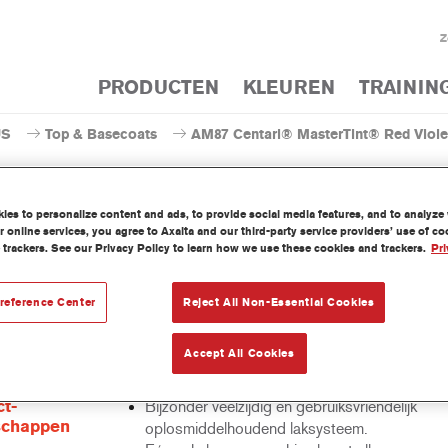
Z
PRODUCTEN
KLEUREN
TRAININ
US
Top & Basecoats
AM87 Centari® MasterTint® Red Viole
es to personalize content and ads, to provide social media features, and to analyze w
 online services, you agree to Axalta and our third-party service providers’ use of c
 trackers. See our Privacy Policy to learn how we use these cookies and trackers.
Pri
AM87 Centari® MasterTi
reference Center
Reject All Non-Essential Cookies
ari Mastertint is een geconcentreerde oplosmiddelhoudende mengk
Accept All Cookies
 tot het Centari Topcoat en Basecoat gamma.
t-
Bijzonder veelzijdig en gebruiksvriendelijk
schappen
oplosmiddelhoudend laksysteem.