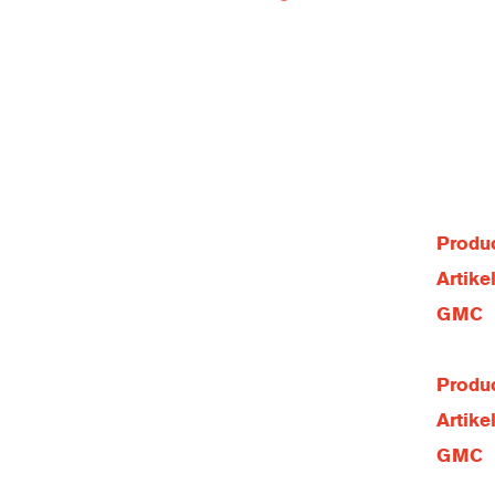
Produc
Artik
GMC
Produc
Artik
GMC