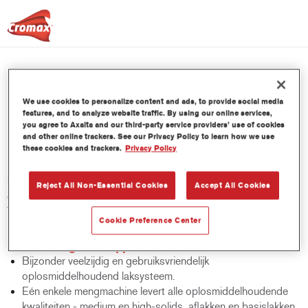
AM87 Centari® MasterTint®
We use cookies to personalize content and ads, to provide social media
Red Violet
features, and to analyze website traffic. By using our online services,
you agree to Axalta and our third-party service providers’ use of cookies
and other online trackers. See our Privacy Policy to learn how we use
these cookies and trackers.
Privacy Policy
De Centari Mastertint is een geconcentreerde
Reject All Non-Essential Cookies
Accept All Cookies
oplosmiddelhoudende mengkleur die behoort tot het Centari
Topcoat en Basecoat gamma.
Cookie Preference Center
Product- eigenschappen
Bijzonder veelzijdig en gebruiksvriendelijk
oplosmiddelhoudend laksysteem.
Eén enkele mengmachine levert alle oplosmiddelhoudende
kwaliteiten - medium en high-solids, aflakken en basislakken.