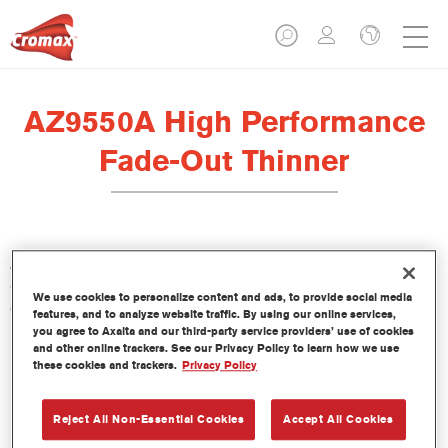
AZ9550A High Performance
Fade-Out Thinner
AZ9550 - AZ9550A HP Fade-Out Thinner is ideaal bij het
gebruik van Cromax nieuwe generatie blanke lakken. Het maakt
We use cookies to personalize content and ads, to provide social media
een gladde en onzichtbare spot repair mogelijk met een
features, and to analyze website traffic. By using our online services,
moeiteloze eindafwerking.
you agree to Axalta and our third-party service providers’ use of cookies
and other online trackers. See our Privacy Policy to learn how we use
these cookies and trackers.
Privacy Policy
Product- eigenschappen
Snel en eenvoudig systeem voor uitspuiten.
Reject All Non-Essential Cookies
Accept All Cookies
Eenvoudige te polijsten.
Onderdeel van het Fast Repair concept.