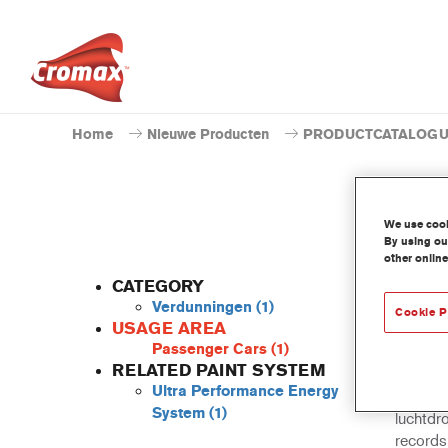
Home
Nieuwe Producten
PRODUCTCATALOG
We use cooki
By using our
other online
CATEGORY
Verdunningen
(1)
Cookie P
USAGE AREA
Passenger Cars
(1)
Gebasee
RELATED PAINT SYSTEM
Perform
Ultra Performance Energy
voorber
System
(1)
luchtdro
records