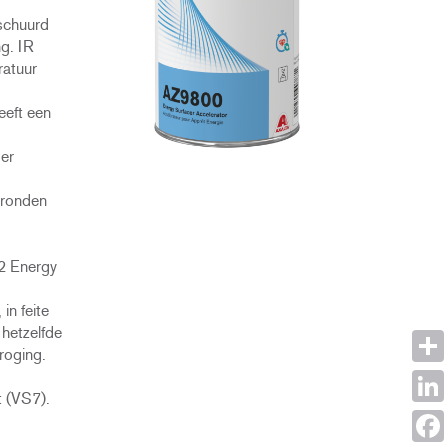
schuurd
g. IR
ratuur
eeft een
er
gronden
2 Energy
in feite
 hetzelfde
roging.
Shar
t (VS7).
Link