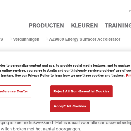
Z
PRODUCTEN
KLEUREN
TRAININ
US
Verdunningen
AZ9800 Energy Surfacer Accelerator
es to personalize content and ads, to provide social media features, and to analyze w
 online services, you agree to Axalta and our third-party service providers’ use of c
AZ9800 Energy Surface
 trackers. See our Privacy Policy to learn how we use these cookies and trackers.
Pri
reference Center
Reject All Non-Essential Cookies
rd op een nieuwe technologie, PS1081 / PS1084 / PS1087 Ultra
Accept All Cookies
ance Energy Surfacer van Cromax leidt tot een veel productiever
eidingsproces. Het wordt aangebracht zonder uitdamptijd en de sn
ging is zeer indrukwekkend. Het is ideaal voor alle carrosseriebedri
 willen breken met het aantal doorgangen.