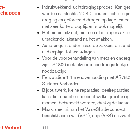
t-
Indrukwekkend luchtdrogingsproces. Kan ge
schappen
worden na slechts 20-40 minuten luchtdrogin
droging en geforceerd drogen op lage tempe
met zeer korte droogtijden is ook mogelijk.
Het mooie uitzicht, met een glad oppervlak, g
uitstekende lakstand na het aflakken.
Aanbrengen zonder risico op zakkers en zond
uitdamptijd, tot wel 4 lagen.
Voor de voorbehandeling van metalen onder
zijn PS1800 metaalvoorbehandelingsdoekjes
noodzakelijk.
Eenvoudige 1:1 mengverhouding met AR780
Surfacer Verharder.
Bijspuitwerk, kleine reparaties, deelreparaties, 
kan elke reparatie ongeacht welke grootte op
moment behandeld worden, dankzij de luchtd
Maakt deel uit van het ValueShade concept:
beschikbaar in wit (VS1), grijs (VS4) en zwar
t Variant
1LT