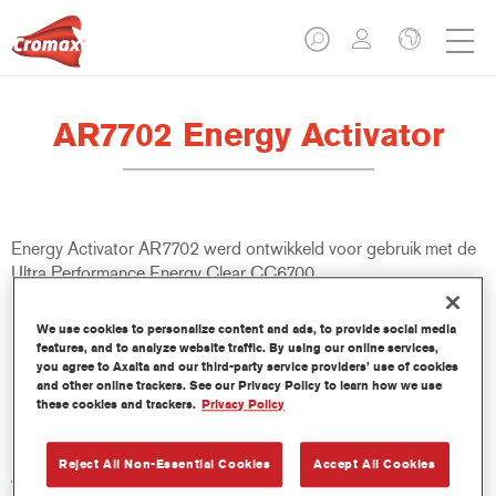
AR7702 Energy Activator
Energy Activator AR7702 werd ontwikkeld voor gebruik met de
Ultra Performance Energy Clear CC6700.
Product- eigenschappen
We use cookies to personalize content and ads, to provide social media
features, and to analyze website traffic. By using our online services,
you agree to Axalta and our third-party service providers’ use of cookies
and other online trackers. See our Privacy Policy to learn how we use
Product Variant
these cookies and trackers.
Privacy Policy
2.5LT
Reject All Non-Essential Cookies
Accept All Cookies
Artikelnummer