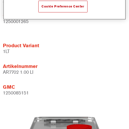
AR7702 2.50 LI
Cookie Preference Center
GMC
1250001265
Product Variant
1LT
Artikelnummer
AR7702 1.00 LI
GMC
1250085151