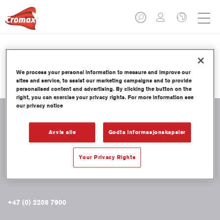
PRODUKTKATALOG
We process your personal information to measure and improve our
sites and service, to assist our marketing campaigns and to provide
personalised content and advertising. By clicking the button on the
right, you can exercise your privacy rights. For more information see
our privacy notice
Avvis alle
Godta informasjonskapsler
KONTAKT OSS
CROMAX NORGE
Your Privacy Rights
Nils Hansens vei 7
NO-0602 Oslo
+47 (0) 2208 7900