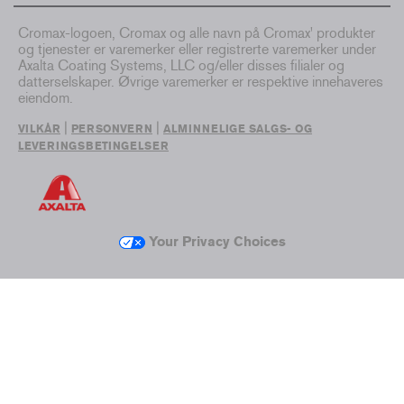
Cromax-logoen, Cromax og alle navn på Cromax' produkter
og tjenester er varemerker eller registrerte varemerker under
Axalta Coating Systems, LLC og/eller disses filialer og
datterselskaper. Øvrige varemerker er respektive innehaveres
eiendom.
|
|
VILKÅR
PERSONVERN
ALMINNELIGE SALGS- OG
LEVERINGSBETINGELSER
Your Privacy Choices