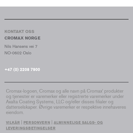
KONTAKT OSS
CROMAX NORGE
Nils Hansens vei 7
NO-0602 Oslo
+47 (0) 2208 7900
Cromax-logoen, Cromax og alle navn på Cromax' produkter
og tjenester er varemerker eller registrerte varemerker under
Axalta Coating Systems, LLC og/eller disses filialer og
datterselskaper. Øvrige varemerker er respektive innehaveres
eiendom.
|
|
VILKÅR
PERSONVERN
ALMINNELIGE SALGS- OG
LEVERINGSBETINGELSER