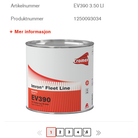
Artikelnummer
EV390 3.50 LI
Produktnummer
1250093034
Mer informasjon
1
2
3
4
5