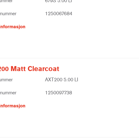
nummer
679S 5.00 LI
tnummer
1250067684
informasjon
00 Matt Clearcoat
nummer
AXT200 5.00 LI
tnummer
1250097738
informasjon