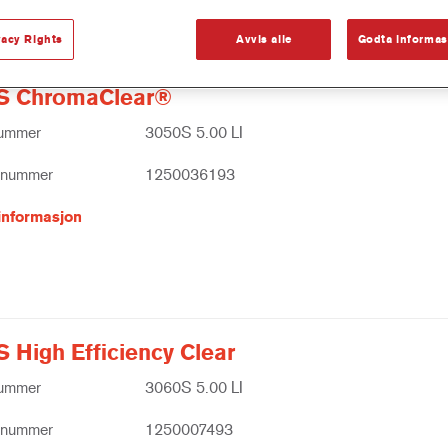
vacy Rights
Avvis alle
Godta informas
S ChromaClear®
nummer
3050S 5.00 LI
tnummer
1250036193
informasjon
 High Efficiency Clear
nummer
3060S 5.00 LI
tnummer
1250007493