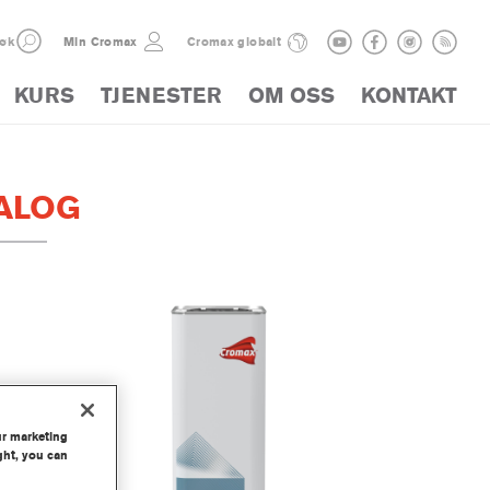
øk
Min Cromax
Cromax globalt
KURS
TJENESTER
OM OSS
KONTAKT
ALOG
ur marketing
ght, you can