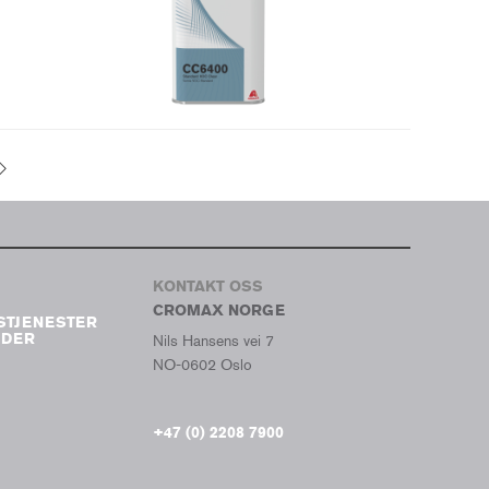
KONTAKT OSS
CROMAX NORGE
STJENESTER
EDER
Nils Hansens vei 7
NO-0602 Oslo
+47 (0) 2208 7900