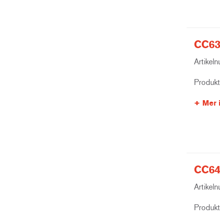
CC63
Artikel
Produk
Mer 
CC64
Artikel
Produk