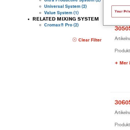
Ultra Productive System
(2)
Universal System
(2)
Your Pri
Value System
(1)
RELATED MIXING SYSTEM
Cromax® Pro
(2)
3050
Artikel
Clear Filter
Produk
Mer 
3060S
Artikel
Produk