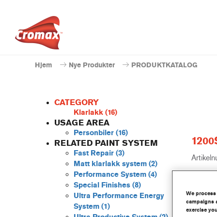
Hjem
Nye Produkter
PRODUKTKATALOG
CATEGORY
Klarlakk
(16)
USAGE AREA
Personbiler
(16)
1200
RELATED PAINT SYSTEM
Fast Repair
(3)
Artikel
Matt klarlakk system
(2)
Performance System
(4)
Produk
Special Finishes
(8)
We process 
Ultra Performance Energy
Mer 
campaigns a
System
(1)
exercise you