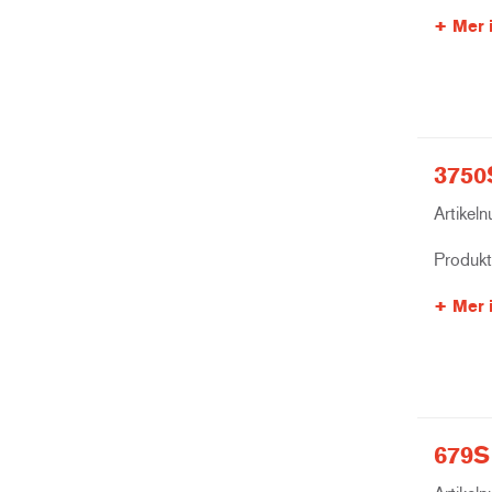
Mer 
3750
Artikel
Produk
Mer 
679S 