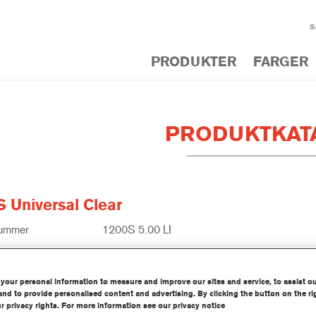
S
PRODUKTER
FARGER
PRODUKTKAT
S Universal Clear
nummer
1200S 5.00 LI
tnummer
1250073755
your personal information to measure and improve our sites and service, to assist o
informasjon
nd to provide personalised content and advertising. By clicking the button on the ri
r privacy rights. For more information see our privacy notice