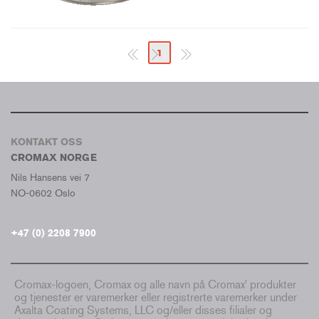
1
KONTAKT OSS
CROMAX NORGE
Nils Hansens vei 7
NO-0602 Oslo
+47 (0) 2208 7900
Cromax-logoen, Cromax og alle navn på Cromax' produkter
og tjenester er varemerker eller registrerte varemerker under
Axalta Coating Systems, LLC og/eller disses filialer og