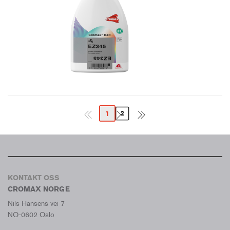
1
2
KONTAKT OSS
CROMAX NORGE
Nils Hansens vei 7
NO-0602 Oslo