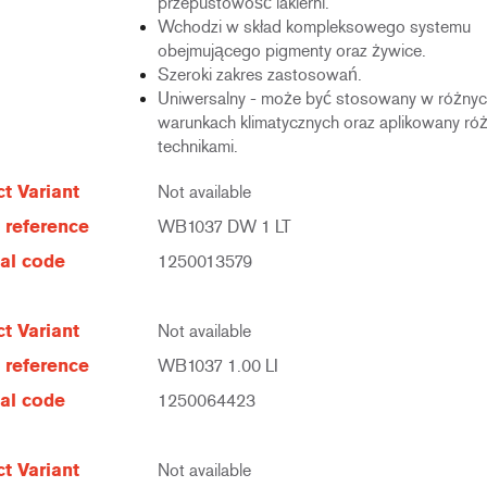
przepustowość lakierni.
Wchodzi w skład kompleksowego systemu
obejmującego pigmenty oraz żywice.
Szeroki zakres zastosowań.
Uniwersalny - może być stosowany w różny
warunkach klimatycznych oraz aplikowany ró
technikami.
t Variant
Not available
e reference
WB1037 DW 1 LT
al code
1250013579
t Variant
Not available
e reference
WB1037 1.00 LI
al code
1250064423
t Variant
Not available