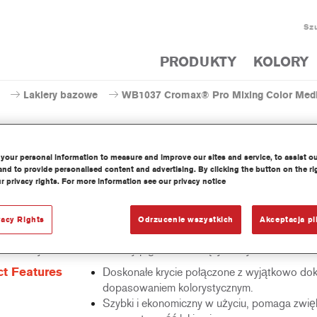
Szu
PRODUKTY
KOLORY
Lakiery bazowe
WB1037 Cromax® Pro Mixing Color Medi
your personal information to measure and improve our sites and service, to assist o
nd to provide personalised content and advertising. By clicking the button on the ri
37 Cromax® Pro Mixing Color
r privacy rights. For more information see our privacy notice
vacy Rights
Odrzucenie wszystkich
Akceptacja pl
trowany wodorozcieńczalny pigment należący do systemu Cromax
t Features
Doskonałe krycie połączone z wyjątkowo do
dopasowaniem kolorystycznym.
Szybki i ekonomiczny w użyciu, pomaga zwię