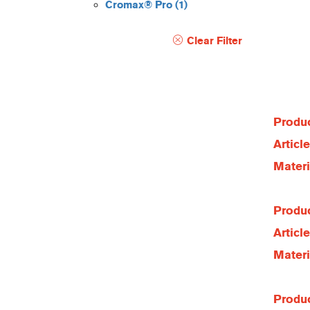
Cromax® Pro
(1)
Clear Filter
Produc
Articl
Materi
Produc
Articl
Materi
Produc