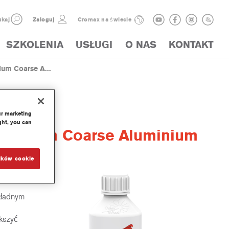
kaj
Zaloguj
Cromax na świecie
SZKOLENIA
USŁUGI
O NAS
KONTAKT
um Coarse A...
ur marketing
ght, you can
 Medium Coarse Aluminium
ików cookie
 Pro.
kładnym
kszyć