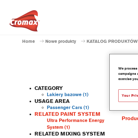
Home
Nowe produkty
KATALOG PRODUKTÓW
We process 
campaigns a
WB10
exercise you
CATEGORY
Lakiery bazowe
(1)
Your Pri
USAGE AREA
Passenger Cars
(1)
Skoncen
RELATED PAINT SYSTEM
Produc
Ultra Performance Energy
System
(1)
RELATED MIXING SYSTEM