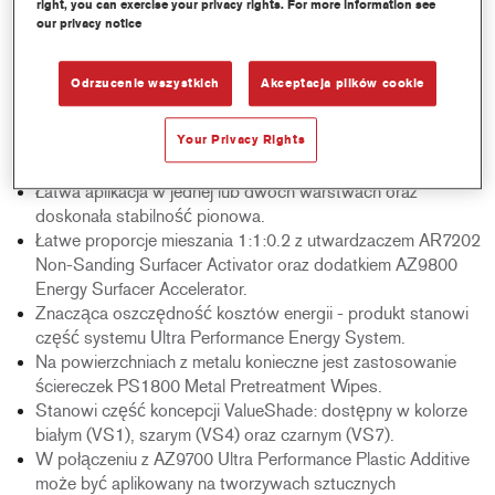
right, you can exercise your privacy rights. For more information see
our privacy notice
Product Features
Produkt gotowy do daleszej pracy po zaledwie 5 minutach
Odrzucenie wszystkich
Akceptacja plików cookie
suszenia na powietrzu, w zależności od warunków
klimatycznych. Suszenie wymuszone nie jest konieczne.
Your Privacy Rights
Wysokiej jakości powłoka zapewnia doskonały połysku
warstwy nawierzchniowej.
Łatwa aplikacja w jednej lub dwóch warstwach oraz
doskonała stabilność pionowa.
Łatwe proporcje mieszania 1:1:0.2 z utwardzaczem AR7202
Non-Sanding Surfacer Activator oraz dodatkiem AZ9800
Energy Surfacer Accelerator.
Znacząca oszczędność kosztów energii - produkt stanowi
część systemu Ultra Performance Energy System.
Na powierzchniach z metalu konieczne jest zastosowanie
ściereczek PS1800 Metal Pretreatment Wipes.
Stanowi część koncepcji ValueShade: dostępny w kolorze
białym (VS1), szarym (VS4) oraz czarnym (VS7).
W połączeniu z AZ9700 Ultra Performance Plastic Additive
może być aplikowany na tworzywach sztucznych