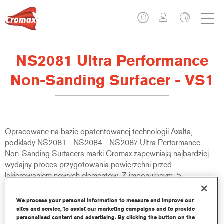
NS2081 Ultra Performance
Non-Sanding Surfacer - VS1
Opracowane na bazie opatentowanej technologii Axalta,
podkłady NS2081 - NS2084 - NS2087 Ultra Performance
Non-Sanding Surfacers marki Cromax zapewniają najbardziej
wydajny proces przygotowania powierzchni przed
lakierowaniem nowych elementów. Z imponującym, 5-
minutowym czasem odparowania przed aplikacją lakieru
bazowego Cromax Pro lub Cromax Basecoat, jest idealnym
We process your personal information to measure and improve our
produktem dla warsztatów, które chcą poprawić wydajność
sites and service, to assist our marketing campaigns and to provide
personalised content and advertising. By clicking the button on the
pracy.