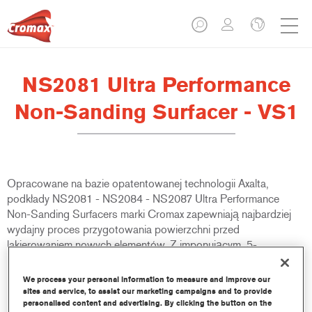
NS2081 Ultra Performance
Non-Sanding Surfacer - VS1
Opracowane na bazie opatentowanej technologii Axalta,
podkłady NS2081 - NS2084 - NS2087 Ultra Performance
Non-Sanding Surfacers marki Cromax zapewniają najbardziej
wydajny proces przygotowania powierzchni przed
lakierowaniem nowych elementów. Z imponującym, 5-
minutowym czasem odparowania przed aplikacją lakieru
bazowego Cromax Pro lub Cromax Basecoat, jest idealnym
We process your personal information to measure and improve our
produktem dla warsztatów, które chcą poprawić wydajność
sites and service, to assist our marketing campaigns and to provide
personalised content and advertising. By clicking the button on the
pracy.