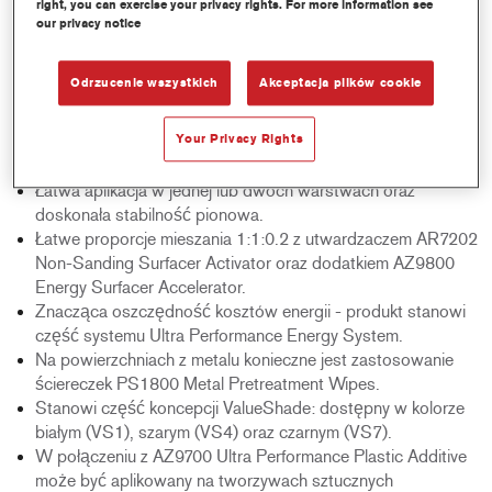
right, you can exercise your privacy rights. For more information see
our privacy notice
Product Features
Produkt gotowy do daleszej pracy po zaledwie 5 minutach
Odrzucenie wszystkich
Akceptacja plików cookie
suszenia na powietrzu, w zależności od warunków
klimatycznych. Suszenie wymuszone nie jest konieczne.
Your Privacy Rights
Wysokiej jakości powłoka zapewnia doskonały połysku
warstwy nawierzchniowej.
Łatwa aplikacja w jednej lub dwóch warstwach oraz
doskonała stabilność pionowa.
Łatwe proporcje mieszania 1:1:0.2 z utwardzaczem AR7202
Non-Sanding Surfacer Activator oraz dodatkiem AZ9800
Energy Surfacer Accelerator.
Znacząca oszczędność kosztów energii - produkt stanowi
część systemu Ultra Performance Energy System.
Na powierzchniach z metalu konieczne jest zastosowanie
ściereczek PS1800 Metal Pretreatment Wipes.
Stanowi część koncepcji ValueShade: dostępny w kolorze
białym (VS1), szarym (VS4) oraz czarnym (VS7).
W połączeniu z AZ9700 Ultra Performance Plastic Additive
może być aplikowany na tworzywach sztucznych