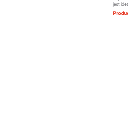
jest id
Produc