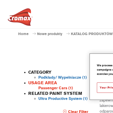
Home
Nowe produkty
KATALOG PRODUKTÓW
N
We process 
campaigns a
CATEGORY
exercise you
Podkłady/ Wypełniacze
(1)
USAGE AREA
Your Pri
Passenger Cars
(1)
Opracow
RELATED PAINT SYSTEM
NS2084 
Ultra Productive System
(1)
zapewni
lakiero
odparow
Clear Filter