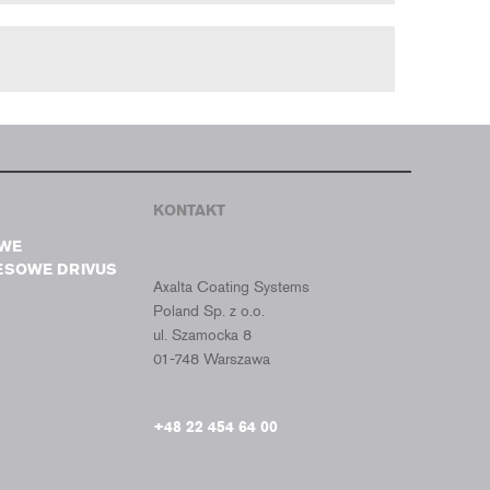
KONTAKT
CROMAX
WE
POLSKA
ESOWE DRIVUS
Axalta Coating Systems
Poland Sp. z o.o.
ul. Szamocka 8
01-748 Warszawa
+48 22 454 64 00