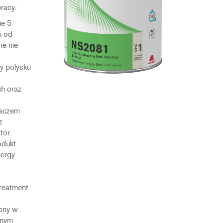
racy.
ie 5
i od
e nie
y połysku
ch oraz
zaczem
z
tor.
odukt
nergy
reatment
pny w
rnym