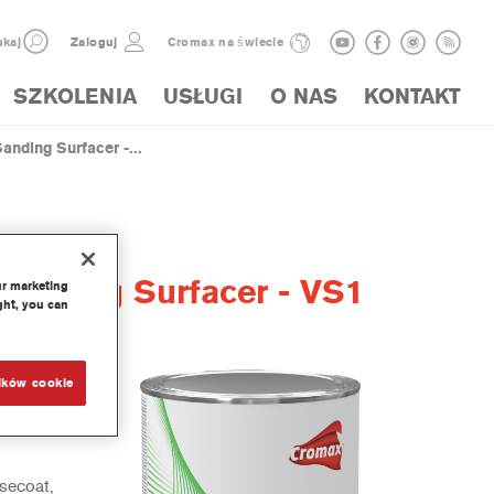
kaj
Zaloguj
Cromax na świecie
SZKOLENIA
USŁUGI
O NAS
KONTAKT
nding Surfacer -...
Sanding Surfacer - VS1
ur marketing
ght, you can
ików cookie
 -
ax
secoat,