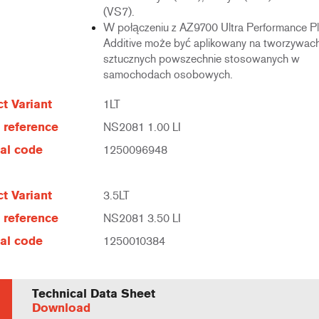
(VS7).
W połączeniu z AZ9700 Ultra Performance Pl
Additive może być aplikowany na tworzywac
sztucznych powszechnie stosowanych w
samochodach osobowych.
t Variant
1LT
e reference
NS2081 1.00 LI
al code
1250096948
t Variant
3.5LT
e reference
NS2081 3.50 LI
al code
1250010384
Technical Data Sheet
Download