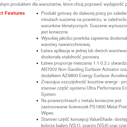
ealnym produktem dla warsztatów, które chcą poprawić wydajność p
t Features
Produkt gotowy do daleszej pracy po zaledw
minutach suszenia na powietrzu, w zależnośc
warunków klimatycznych. Suszenie wymuszon
jest konieczne.
Wysokiej jakości powłoka zapewnia doskonał
warstwy nawierzchniowej.
Łatwa aplikacja w jednej lub dwóch warstwa
doskonała stabilność pionowa.
Łatwe proporcje mieszania 1:1:0.2 z utward
AR7202 Non-Sanding Surfacer Activator ora
dodatkiem AZ9800 Energy Surfacer Accelera
Znacząca oszczędność kosztów energii - pr
stanowi część systemu Ultra Performance E
System.
Na powierzchniach z metalu konieczne jest
zastosowanie ściereczek PS1800 Metal Pret
Wipes.
Stanowi część koncepcji ValueShade: dostę
kolorze białym (VS1), szarym (VS4) oraz cza