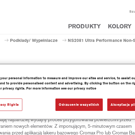
Szu
PRODUKTY
KOLORY
Podkłady/ Wypełniacze
NS2081 Ultra Performance Non-Sa
S2081 Ultra Performance Non-
your personal information to measure and improve our sites and service, to assist o
nd to provide personalised content and advertising. By clicking the button on the ri
r privacy rights. For more information see our privacy notice
vacy Rights
Odrzucenie wszystkich
Akceptacja pl
ane na bazie opatentowanej technologii Axalta, podkłady NS2081
- NS2087 Ultra Performance Non-Sanding Surfacers marki Crom
ają najbardziej wydajny proces przygotowania powierzchni przed
waniem nowych elementów. Z imponującym, 5-minutowym czasem
ania przed aplikacją lakieru bazowego Cromax Pro lub Cromax Ba