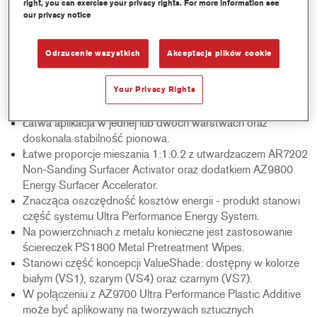
right, you can exercise your privacy rights. For more information see
our privacy notice
Product Features
Produkt gotowy do daleszej pracy po zaledwie 5 minutach
Odrzucenie wszystkich
Akceptacja plików cookie
suszenia na powietrzu, w zależności od warunków
klimatycznych. Suszenie wymuszone nie jest konieczne.
Your Privacy Rights
Wysokiej jakości powłoka zapewnia doskonały połysku
warstwy nawierzchniowej.
Łatwa aplikacja w jednej lub dwóch warstwach oraz
doskonała stabilność pionowa.
Łatwe proporcje mieszania 1:1:0.2 z utwardzaczem AR7202
Non-Sanding Surfacer Activator oraz dodatkiem AZ9800
Energy Surfacer Accelerator.
Znacząca oszczędność kosztów energii - produkt stanowi
część systemu Ultra Performance Energy System.
Na powierzchniach z metalu konieczne jest zastosowanie
ściereczek PS1800 Metal Pretreatment Wipes.
Stanowi część koncepcji ValueShade: dostępny w kolorze
białym (VS1), szarym (VS4) oraz czarnym (VS7).
W połączeniu z AZ9700 Ultra Performance Plastic Additive
może być aplikowany na tworzywach sztucznych