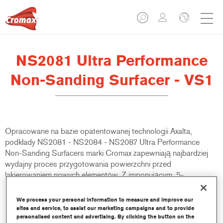
NS2081 Ultra Performance
Non-Sanding Surfacer - VS1
Opracowane na bazie opatentowanej technologii Axalta,
podkłady NS2081 - NS2084 - NS2087 Ultra Performance
Non-Sanding Surfacers marki Cromax zapewniają najbardziej
wydajny proces przygotowania powierzchni przed
lakierowaniem nowych elementów. Z imponującym, 5-
minutowym czasem odparowania przed aplikacją lakieru
bazowego Cromax Pro lub Cromax Basecoat, jest idealnym
We process your personal information to measure and improve our
produktem dla warsztatów, które chcą poprawić wydajność
sites and service, to assist our marketing campaigns and to provide
personalised content and advertising. By clicking the button on the
pracy.