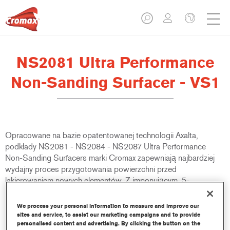
NS2081 Ultra Performance
Non-Sanding Surfacer - VS1
Opracowane na bazie opatentowanej technologii Axalta,
podkłady NS2081 - NS2084 - NS2087 Ultra Performance
Non-Sanding Surfacers marki Cromax zapewniają najbardziej
wydajny proces przygotowania powierzchni przed
lakierowaniem nowych elementów. Z imponującym, 5-
minutowym czasem odparowania przed aplikacją lakieru
bazowego Cromax Pro lub Cromax Basecoat, jest idealnym
We process your personal information to measure and improve our
produktem dla warsztatów, które chcą poprawić wydajność
sites and service, to assist our marketing campaigns and to provide
personalised content and advertising. By clicking the button on the
pracy.