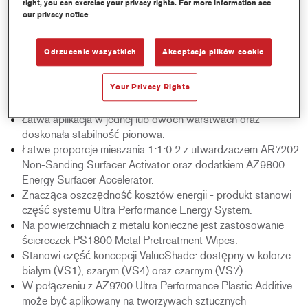
right, you can exercise your privacy rights. For more information see
our privacy notice
Product Features
Produkt gotowy do daleszej pracy po zaledwie 5 minutach
Odrzucenie wszystkich
Akceptacja plików cookie
suszenia na powietrzu, w zależności od warunków
klimatycznych. Suszenie wymuszone nie jest konieczne.
Your Privacy Rights
Wysokiej jakości powłoka zapewnia doskonały połysku
warstwy nawierzchniowej.
Łatwa aplikacja w jednej lub dwóch warstwach oraz
doskonała stabilność pionowa.
Łatwe proporcje mieszania 1:1:0.2 z utwardzaczem AR7202
Non-Sanding Surfacer Activator oraz dodatkiem AZ9800
Energy Surfacer Accelerator.
Znacząca oszczędność kosztów energii - produkt stanowi
część systemu Ultra Performance Energy System.
Na powierzchniach z metalu konieczne jest zastosowanie
ściereczek PS1800 Metal Pretreatment Wipes.
Stanowi część koncepcji ValueShade: dostępny w kolorze
białym (VS1), szarym (VS4) oraz czarnym (VS7).
W połączeniu z AZ9700 Ultra Performance Plastic Additive
może być aplikowany na tworzywach sztucznych