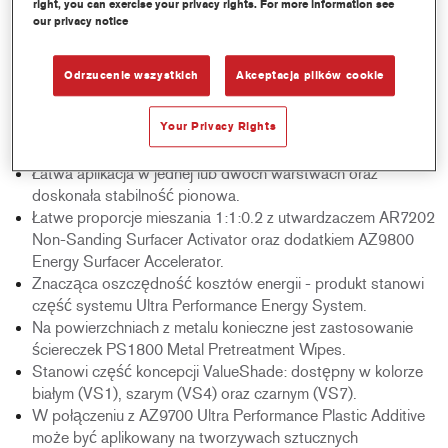
right, you can exercise your privacy rights. For more information see
our privacy notice
Product Features
Produkt gotowy do daleszej pracy po zaledwie 5 minutach
Odrzucenie wszystkich
Akceptacja plików cookie
suszenia na powietrzu, w zależności od warunków
klimatycznych. Suszenie wymuszone nie jest konieczne.
Your Privacy Rights
Wysokiej jakości powłoka zapewnia doskonały połysku
warstwy nawierzchniowej.
Łatwa aplikacja w jednej lub dwóch warstwach oraz
doskonała stabilność pionowa.
Łatwe proporcje mieszania 1:1:0.2 z utwardzaczem AR7202
Non-Sanding Surfacer Activator oraz dodatkiem AZ9800
Energy Surfacer Accelerator.
Znacząca oszczędność kosztów energii - produkt stanowi
część systemu Ultra Performance Energy System.
Na powierzchniach z metalu konieczne jest zastosowanie
ściereczek PS1800 Metal Pretreatment Wipes.
Stanowi część koncepcji ValueShade: dostępny w kolorze
białym (VS1), szarym (VS4) oraz czarnym (VS7).
W połączeniu z AZ9700 Ultra Performance Plastic Additive
może być aplikowany na tworzywach sztucznych