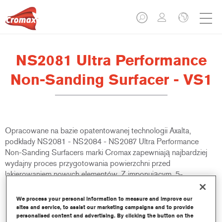
NS2081 Ultra Performance
Non-Sanding Surfacer - VS1
Opracowane na bazie opatentowanej technologii Axalta,
podkłady NS2081 - NS2084 - NS2087 Ultra Performance
Non-Sanding Surfacers marki Cromax zapewniają najbardziej
wydajny proces przygotowania powierzchni przed
lakierowaniem nowych elementów. Z imponującym, 5-
minutowym czasem odparowania przed aplikacją lakieru
bazowego Cromax Pro lub Cromax Basecoat, jest idealnym
We process your personal information to measure and improve our
produktem dla warsztatów, które chcą poprawić wydajność
sites and service, to assist our marketing campaigns and to provide
personalised content and advertising. By clicking the button on the
pracy.