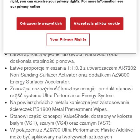
right, you can exercise your privacy rights. For more information see
our privacy notice
Product Features
Produkt gotowy do daleszej pracy po zaledwie 5 minutach
Odrzucenie wszystkich
Akceptacja plików cookie
suszenia na powietrzu, w zależności od warunków
klimatycznych. Suszenie wymuszone nie jest konieczne.
Your Privacy Rights
Wysokiej jakości powłoka zapewnia doskonały połysku
warstwy nawierzchniowej.
Łatwa aplikacja w jednej lub dwóch warstwach oraz
doskonała stabilność pionowa.
Łatwe proporcje mieszania 1:1:0.2 z utwardzaczem AR7202
Non-Sanding Surfacer Activator oraz dodatkiem AZ9800
Energy Surfacer Accelerator.
Znacząca oszczędność kosztów energii - produkt stanowi
część systemu Ultra Performance Energy System.
Na powierzchniach z metalu konieczne jest zastosowanie
ściereczek PS1800 Metal Pretreatment Wipes.
Stanowi część koncepcji ValueShade: dostępny w kolorze
białym (VS1), szarym (VS4) oraz czarnym (VS7).
W połączeniu z AZ9700 Ultra Performance Plastic Additive
może być aplikowany na tworzywach sztucznych