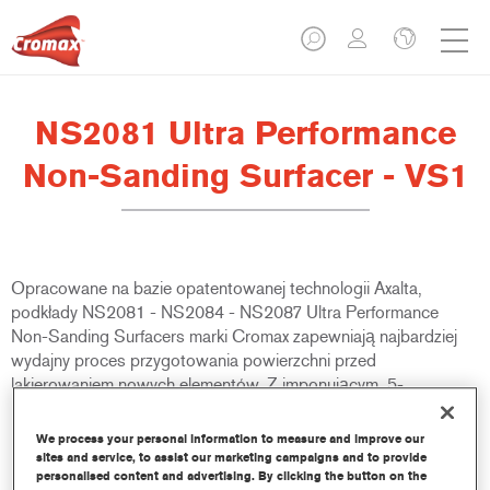
NS2081 Ultra Performance
Non-Sanding Surfacer - VS1
Opracowane na bazie opatentowanej technologii Axalta,
podkłady NS2081 - NS2084 - NS2087 Ultra Performance
Non-Sanding Surfacers marki Cromax zapewniają najbardziej
wydajny proces przygotowania powierzchni przed
lakierowaniem nowych elementów. Z imponującym, 5-
minutowym czasem odparowania przed aplikacją lakieru
bazowego Cromax Pro lub Cromax Basecoat, jest idealnym
We process your personal information to measure and improve our
produktem dla warsztatów, które chcą poprawić wydajność
sites and service, to assist our marketing campaigns and to provide
personalised content and advertising. By clicking the button on the
pracy.