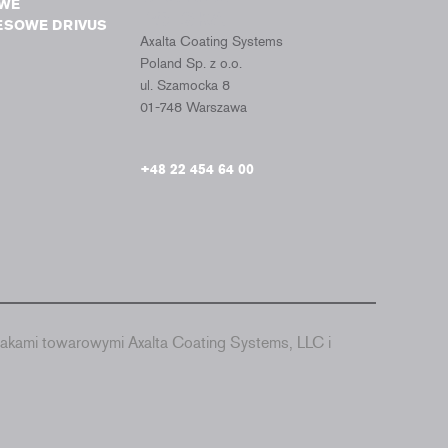
WE
POLSKA
ESOWE DRIVUS
Axalta Coating Systems
Poland Sp. z o.o.
ul. Szamocka 8
01-748 Warszawa
+48 22 454 64 00
akami towarowymi Axalta Coating Systems, LLC i