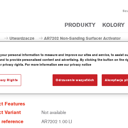
Szu
PRODUKTY
KOLORY
Utwardzacze
AR7202 Non-Sanding Surfacer Activator
your personal information to measure and improve our sites and service, to assist o
nd to provide personalised content and advertising. By clicking the button on the ri
r privacy rights. For more information see our privacy notice
AR7202 Non-Sanding Surf
vacy Rights
Odrzucenie wszystkich
Akceptacja pl
t Features
t Variant
Not available
e reference
AR7202 1.00 LI