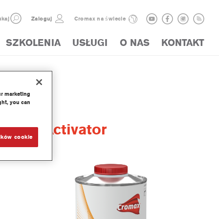
kaj
Zaloguj
Cromax na świecie
SZKOLENIA
USŁUGI
O NAS
KONTAKT
ur marketing
ght, you can
acer Activator
ików cookie