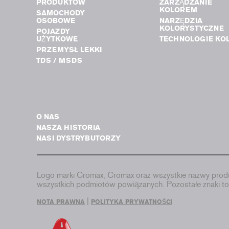
PRODUKTÓW
ZARZĄDZANIE
KOLOREM
SAMOCHODY
OSOBOWE
NARZĘDZIA
KOLORYSTYCZNE
POJAZDY
UŻYTKOWE
TECHNOLOGIE KO
PRZEMYSŁ LEKKI
TDS / MSDS
O NAS
NASZA HISTORIA
NASI DYSTRYBUTORZY
Logo marki Cromax, Cromax oraz wszystkie nazwy produ
wszystkich podmiotów powiązanych. Pozostałe znaki 
|
NOTA PRAWNA
POLITYKA PRYWATNOŚCI