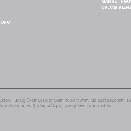
MARKETINGO
USŁUGI BIZN
LORU
któw i usług Cromax są znakami towarowymi lub zastrzeżonymi zn
towarowe stanowią własność poszczególnych podmiotów.