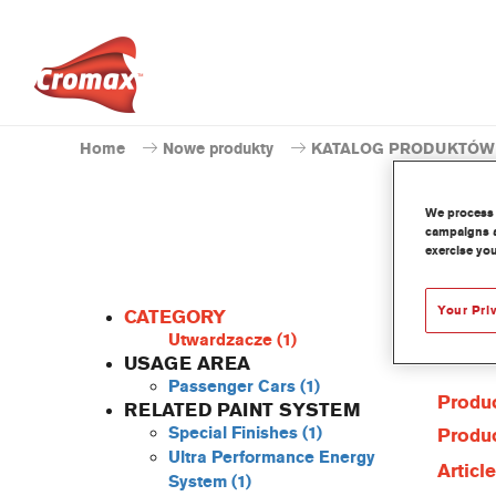
Home
Nowe produkty
KATALOG PRODUKTÓW
We process 
campaigns a
exercise you
Your Pri
CATEGORY
Utwardzacze
(1)
USAGE AREA
Passenger Cars
(1)
Produc
RELATED PAINT SYSTEM
Special Finishes
(1)
Produc
Ultra Performance Energy
Articl
System
(1)