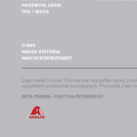
PRZEMYSŁ LEKKI
TDS / MSDS
O NAS
NASZA HISTORIA
NASI DYSTRYBUTORZY
Logo marki Cromax, Cromax oraz wszystkie nazwy produ
wszystkich podmiotów powiązanych. Pozostałe znaki 
|
NOTA PRAWNA
POLITYKA PRYWATNOŚCI