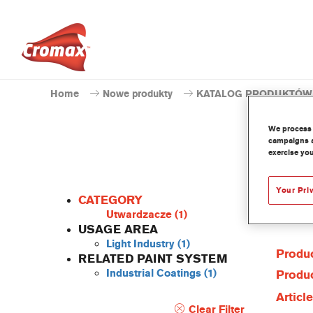
Home
Nowe produkty
KATALOG PRODUKTÓW
We process 
campaigns a
exercise you
Your Pri
CATEGORY
Utwardzacze
(1)
USAGE AREA
Light Industry
(1)
Produc
RELATED PAINT SYSTEM
Industrial Coatings
(1)
Produc
Articl
Clear Filter