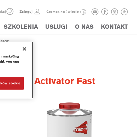
kaj
Zaloguj
Cromax na świecie
SZKOLENIA
USŁUGI
O NAS
KONTAKT
tor ...
ur marketing
ght, you can
ry PUR Activator Fast
ików cookie