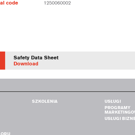
al code
1250060002
Safety Data Sheet
Download
SZKOLENIA
USŁUGI
PROGRAMY
MARKETINGO
USŁUGI BIZN
LORU