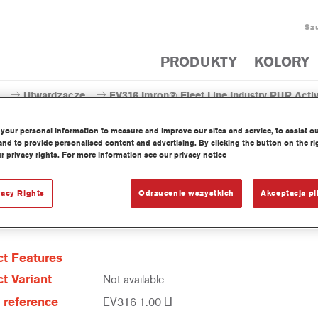
Szu
PRODUKTY
KOLORY
Utwardzacze
EV316 Imron® Fleet Line Industry PUR Activa
your personal information to measure and improve our sites and service, to assist o
nd to provide personalised content and advertising. By clicking the button on the ri
r privacy rights. For more information see our privacy notice
EV316 Imron® Fleet Line Indust
vacy Rights
Odrzucenie wszystkich
Akceptacja pl
t Features
t Variant
Not available
e reference
EV316 1.00 LI