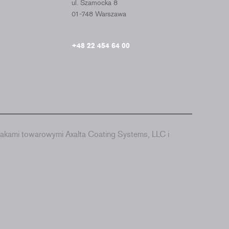
ul. Szamocka 8
01-748 Warszawa
+48 22 454 64 00
akami towarowymi Axalta Coating Systems, LLC i