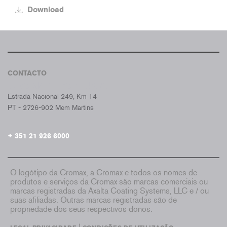
Download
CONTACTO
CROMAX PORTUGAL
Estrada Nacional 249, Km 14
PT - 2726-902 Mem Martins
+ 351 21 926 6000
O logótipo da Cromax, a Cromax e todos os nomes de
produtos e serviços da Cromax são marcas comerciais ou
marcas registradas da Axalta Coating Systems, LLC e / ou
suas afiliadas. Outras marcas registradas são de
propriedade dos seus respectivos donos.