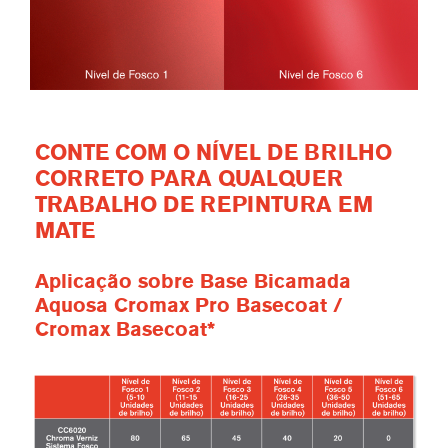
CONTE COM O NÍVEL DE BRILHO
CORRETO PARA QUALQUER
TRABALHO DE REPINTURA EM
MATE
Aplicação sobre Base Bicamada
Aquosa Cromax Pro Basecoat /
Cromax Basecoat*