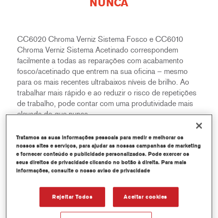
NUNCA
CC6020 Chroma Verniz Sistema Fosco e CC6010
Chroma Verniz Sistema Acetinado correspondem
facilmente a todas as reparações com acabamento
fosco/acetinado que entrem na sua oficina – mesmo
para os mais recentes ultrabaixos níveis de brilho. Ao
trabalhar mais rápido e ao reduzir o risco de repetições
de trabalho, pode contar com uma produtividade mais
elevada do que nunca..
Tratamos as suas informações pessoais para medir e melhorar os
nossos sites e serviços, para ajudar as nossas campanhas de marketing
CARACTERÍSTICAS
e fornecer conteúdo e publicidade personalizados. Pode exercer os
seus direitos de privacidade clicando no botão à direita. Para mais
informações, consulte o nosso aviso de privacidade
Inovador, o melhor verniz mate na sua classe
Processo de aplicação fácil e intuitivo
Rejeitar Todos
Aceitar cookies
O nível de brilho do verniz vem na fórmula