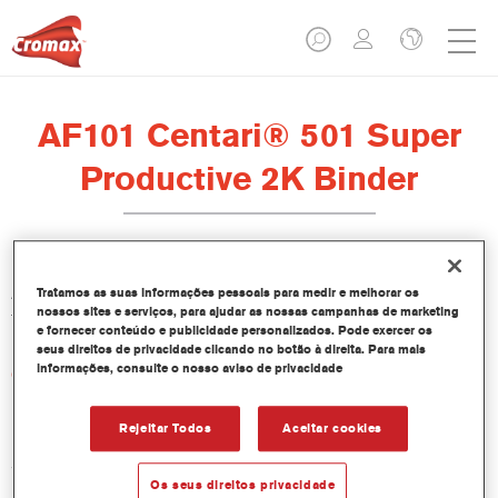
AF101 Centari® 501 Super
Productive 2K Binder
A Resina Super Produtiva 2K AF101 para Centari 501 foi
Tratamos as suas informações pessoais para medir e melhorar os
nossos sites e serviços, para ajudar as nossas campanhas de marketing
formulada para utilização em esmaltes Centari 501.
e fornecer conteúdo e publicidade personalizados. Pode exercer os
seus direitos de privacidade clicando no botão à direita. Para mais
informações, consulte o nosso aviso de privacidade
Características do produto
Rejeitar Todos
Aceitar cookies
Product Variant
3.5LT
Os seus direitos privacidade