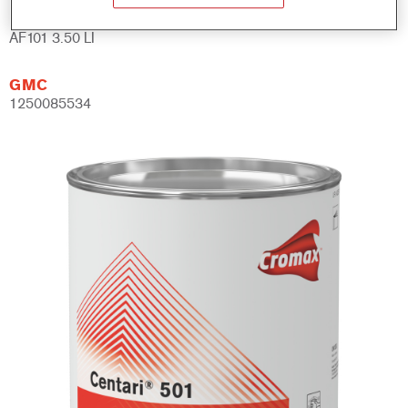
Referência do artigo
AF101 3.50 LI
GMC
1250085534