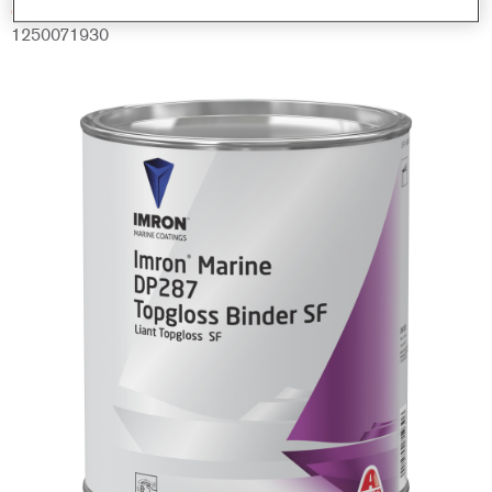
GMC
1250071930