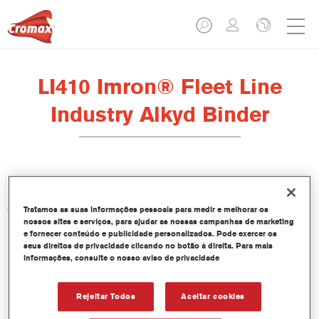
LI410 Imron® Fleet Line
Industry Alkyd Binder
Características do produto
Tratamos as suas informações pessoais para medir e melhorar os
nossos sites e serviços, para ajudar as nossas campanhas de marketing
e fornecer conteúdo e publicidade personalizados. Pode exercer os
seus direitos de privacidade clicando no botão à direita. Para mais
Product Variant
informações, consulte o nosso aviso de privacidade
20LT
Rejeitar Todos
Aceitar cookies
Referência do artigo
LI410 20.00 LI