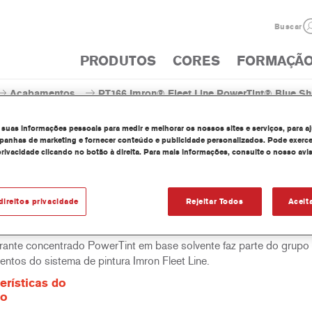
Buscar
PRODUTOS
CORES
FORMAÇÃ
Acabamentos
PT166 Imron® Fleet Line PowerTint® Blue S
 suas informações pessoais para medir e melhorar os nossos sites e serviços, para a
anhas de marketing e fornecer conteúdo e publicidade personalizados. Pode exerce
privacidade clicando no botão à direita. Para mais informações, consulte o nosso avi
PT166 Imron® Fleet Line Powe
direitos privacidade
Rejeitar Todos
Aceit
rante concentrado PowerTint em base solvente faz parte do grupo
ntos do sistema de pintura Imron Fleet Line.
erísticas do
to