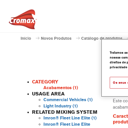
Início
Novos Produtos
Catálogo de produtos
Tratamos as
nossas camp
direitos de 
privacidade
CATEGORY
Os seus 
Acabamentos
(1)
USAGE AREA
Commercial Vehicles
(1)
Este co
Light Industry
(1)
acabame
RELATED MIXING SYSTEM
Caract
Imron® Fleet Line Elite
(1)
produ
Imron® Fleet Line Elite