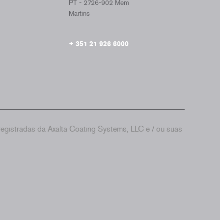
PT - 2726-902 Mem
Martins
+ 351 21 926 6000
gistradas da Axalta Coating Systems, LLC e / ou suas