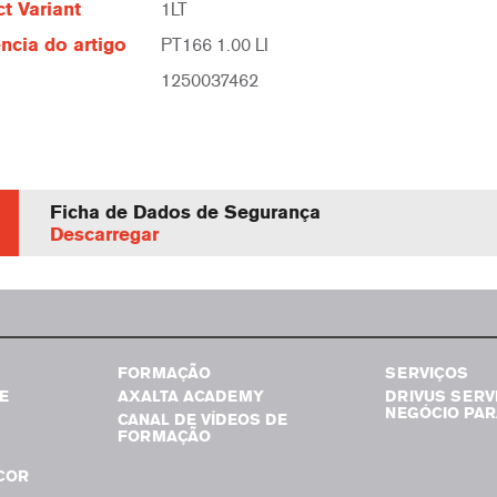
t Variant
1LT
ncia do artigo
PT166 1.00 LI
1250037462
Ficha de Dados de Segurança
Descarregar
FORMAÇÃO
SERVIÇOS
E
AXALTA ACADEMY
DRIVUS SERV
NEGÓCIO PAR
CANAL DE VÍDEOS DE
FORMAÇÃO
COR