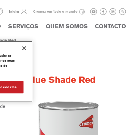
Iniciar
Cromax em todo o mundo
O
SERVIÇOS
QUEM SOMOS
CONTACTO
hade Red
judar as
r os seus
so de
rTint® Blue Shade Red
ar cookies
 de