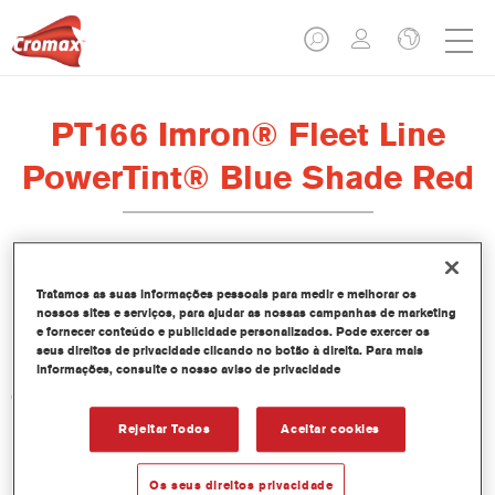
PT166 Imron® Fleet Line
PowerTint® Blue Shade Red
Este corante concentrado PowerTint em base solvente faz
Tratamos as suas informações pessoais para medir e melhorar os
parte do grupo de acabamentos do sistema de pintura Imron
nossos sites e serviços, para ajudar as nossas campanhas de marketing
e fornecer conteúdo e publicidade personalizados. Pode exercer os
Fleet Line.
seus direitos de privacidade clicando no botão à direita. Para mais
informações, consulte o nosso aviso de privacidade
Características do produto
Rejeitar Todos
Aceitar cookies
Product Variant
1LT
Os seus direitos privacidade