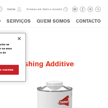
Iniciar
Cromax em todo o mundo
O
SERVIÇOS
QUEM SOMOS
CONTACTO
judar as
r os seus
so de
try Brushing Additive
ar cookies