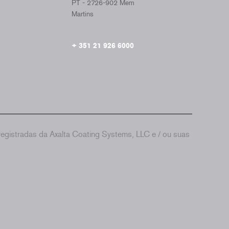
PT - 2726-902 Mem
Martins
+ 351 21 926 6000
gistradas da Axalta Coating Systems, LLC e / ou suas