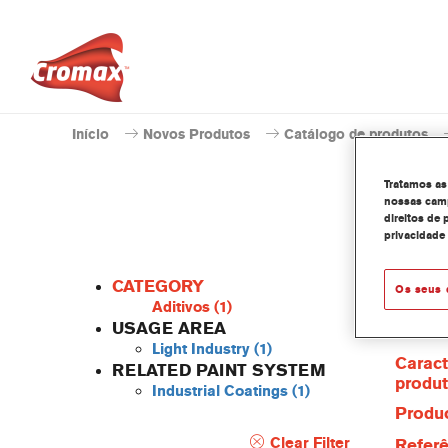
Início
Novos Produtos
Catálogo de produtos
Tratamos as
nossas camp
direitos de 
privacidade
CATEGORY
Os seus 
Aditivos
(1)
USAGE AREA
Light Industry
(1)
Caract
RELATED PAINT SYSTEM
produ
Industrial Coatings
(1)
Produc
Clear Filter
Referê