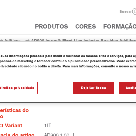
Buscar
PRODUTOS
CORES
FORMAÇÃ
Aditivos
AD900 Imron® Fleet Line Industry Brushing Additive
 suas informações pessoais para medir e melhorar os nossos sites e serviços, para a
anhas de marketing e fornecer conteúdo e publicidade personalizados. Pode exerce
privacidade clicando no botão à direita. Para mais informações, consulte o nosso avi
AD900 Imron® Fleet Line Indus
direitos privacidade
Rejeitar Todos
Aceit
erísticas do
to
t Variant
1LT
ncia do artigo
AD900 1.00 LI