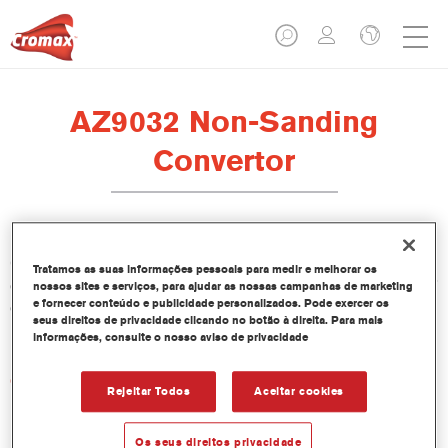
AZ9032 Non-Sanding
Convertor
O Conversor Não Lixável AZ9032 foi formulado para utilização
Tratamos as suas informações pessoais para medir e melhorar os
em Aparelhos Plus de Baixa Emissão LE2001, LE2004, LE2007
nossos sites e serviços, para ajudar as nossas campanhas de marketing
e fornecer conteúdo e publicidade personalizados. Pode exercer os
e Aparelhos Cromax Pro PS1061, PS1064, PS1067. O seu uso
seus direitos de privacidade clicando no botão à direita. Para mais
não é adequado com bases bicamada em base solvente.
informações, consulte o nosso aviso de privacidade
Características do produto
Rejeitar Todos
Aceitar cookies
Product Variant
Os seus direitos privacidade