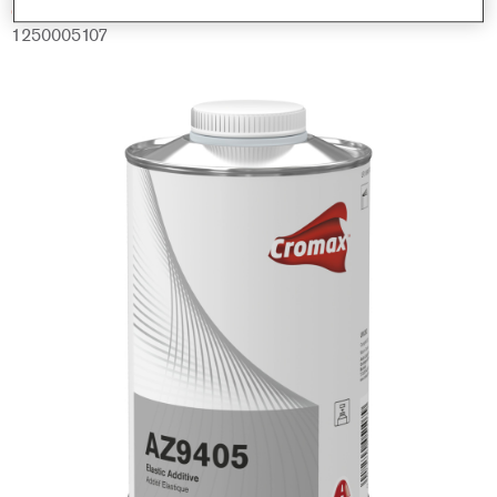
GMC
1250005107