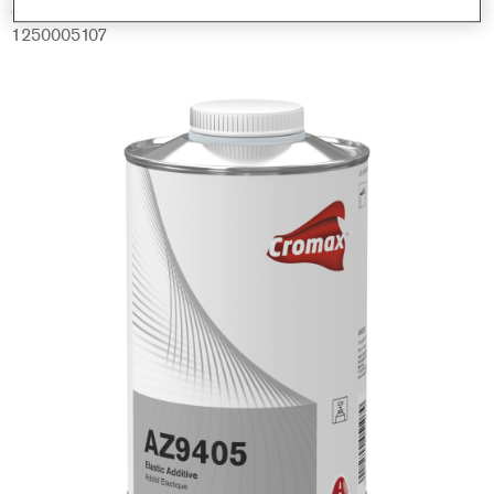
GMC
1250005107