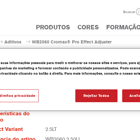
Buscar
PRODUTOS
CORES
FORMAÇÃ
Aditivos
WB2060 Cromax® Pro Effect Adjuster
 suas informações pessoais para medir e melhorar os nossos sites e serviços, para a
anhas de marketing e fornecer conteúdo e publicidade personalizados. Pode exerce
privacidade clicando no botão à direita. Para mais informações, consulte o nosso avi
WB2060 Cromax® Pro Ef
direitos privacidade
Rejeitar Todos
Aceit
erísticas do
to
t Variant
2.5LT
ncia do artigo
WB2060 2.50LI