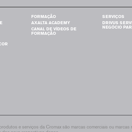
FORMAÇÃO
SERVIÇOS
E
AXALTA ACADEMY
DRIVUS SERV
NEGÓCIO PAR
CANAL DE VÍDEOS DE
FORMAÇÃO
COR
rodutos e serviços da Cromax são marcas comerciais ou marcas re