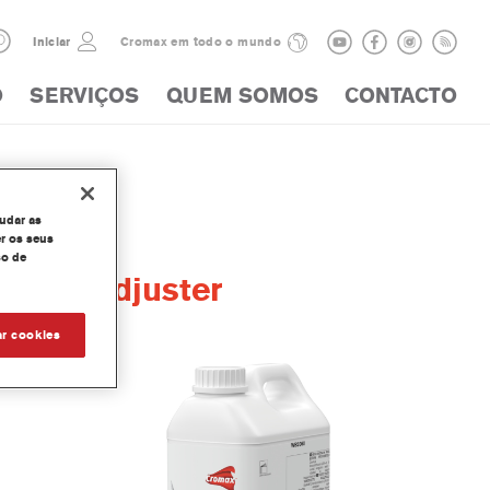
Iniciar
Cromax em todo o mundo
O
SERVIÇOS
QUEM SOMOS
CONTACTO
judar as
r os seus
so de
fect Adjuster
ar cookies