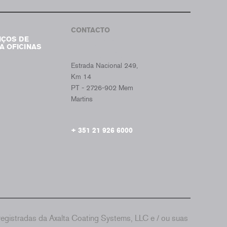
Tumb
CONTACTO
IÇOS DE
CROMAX
A OFICINAS
PORTUGAL
Estrada Nacional 249,
Km 14
PT - 2726-902 Mem
Martins
+ 351 21 926 6000
gistradas da Axalta Coating Systems, LLC e / ou suas