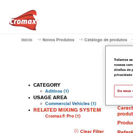
Início
Novos Produtos
Catálogo de produtos
Tratamos as
nossas camp
direitos de 
privacidade
CATEGORY
Aditivos
(1)
Os seus 
USAGE AREA
Commercial Vehicles
(1)
Caract
RELATED MIXING SYSTEM
produ
Cromax® Pro
(1)
Produc
Clear Filter
Referê