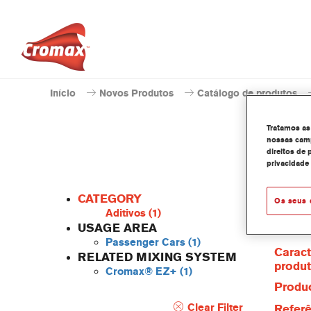
Início
Novos Produtos
Catálogo de produtos
Tratamos as
nossas camp
direitos de 
privacidade
CATEGORY
Os seus 
Aditivos
(1)
USAGE AREA
Passenger Cars
(1)
Caract
RELATED MIXING SYSTEM
produ
Cromax® EZ+
(1)
Produc
Clear Filter
Referê