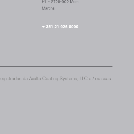
PT - 2726-902 Mem
Martins
+ 351 21 926 6000
gistradas da Axalta Coating Systems, LLC e / ou suas