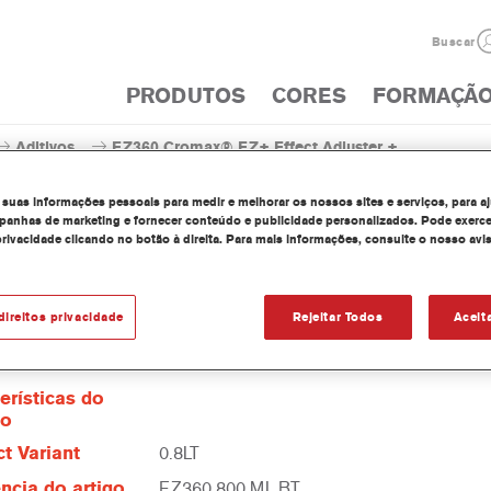
Buscar
PRODUTOS
CORES
FORMAÇÃ
Aditivos
EZ360 Cromax® EZ+ Effect Adjuster +
 suas informações pessoais para medir e melhorar os nossos sites e serviços, para a
anhas de marketing e fornecer conteúdo e publicidade personalizados. Pode exerce
privacidade clicando no botão à direita. Para mais informações, consulte o nosso avi
EZ360 Cromax® EZ+ Eff
direitos privacidade
Rejeitar Todos
Aceit
erísticas do
to
t Variant
0.8LT
ncia do artigo
EZ360 800 ML BT