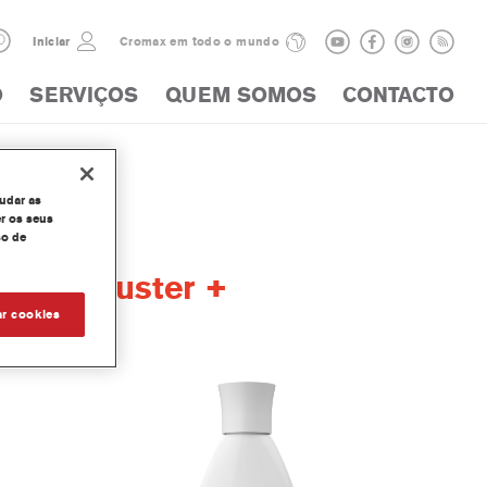
Iniciar
Cromax em todo o mundo
O
SERVIÇOS
QUEM SOMOS
CONTACTO
judar as
r os seus
so de
ect Adjuster +
ar cookies