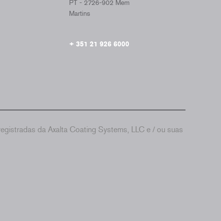
PT - 2726-902 Mem
Martins
+ 351 21 926 6000
gistradas da Axalta Coating Systems, LLC e / ou suas