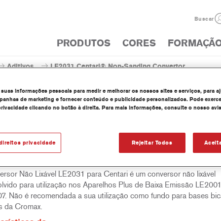
Buscar
PRODUTOS
CORES
FORMAÇÃ
Aditivos
LE2031 Centari® Non-Sanding Convertor
 suas informações pessoais para medir e melhorar os nossos sites e serviços, para a
anhas de marketing e fornecer conteúdo e publicidade personalizados. Pode exerce
privacidade clicando no botão à direita. Para mais informações, consulte o nosso avi
LE2031 Centari® Non-Sa
direitos privacidade
Rejeitar Todos
Aceit
rsor Não Lixável LE2031 para Centari é um conversor não lixável
lvido para utilização nos Aparelhos Plus de Baixa Emissão LE200
7. Não é recomendada a sua utilização como fundo para bases bi
s da Cromax.