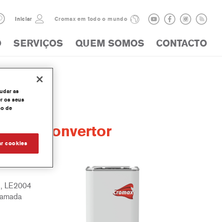
Iniciar
Cromax em todo o mundo
O
SERVIÇOS
QUEM SOMOS
CONTACTO
judar as
r os seus
so de
nding Convertor
ar cookies
1, LE2004
camada