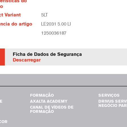
erísticas do
to
t Variant
5LT
ncia do artigo
LE2031 5.00 LI
1250036187
Ficha de Dados de Segurança
Descarregar
FORMAÇÃO
SERVIÇOS
E
AXALTA ACADEMY
DRIVUS SERV
NEGÓCIO PAR
CANAL DE VÍDEOS DE
FORMAÇÃO
COR