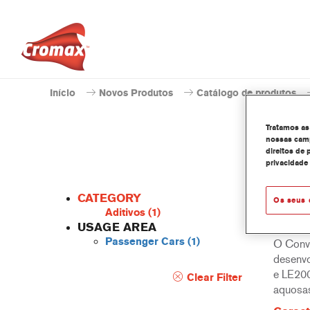
Início
Novos Produtos
Catálogo de produtos
Tratamos as
nossas camp
direitos de 
privacidade
CATEGORY
Os seus 
Aditivos
(1)
USAGE AREA
Passenger Cars
(1)
O Conve
desenvo
e LE200
Clear Filter
aquosa