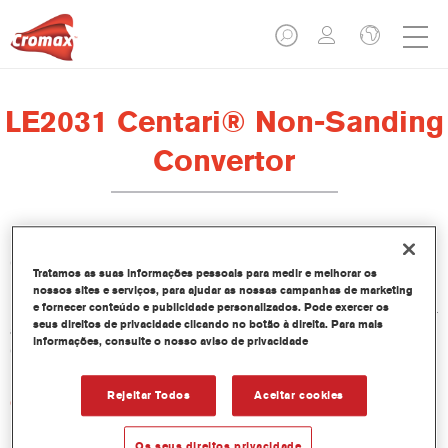
LE2031 Centari® Non-Sanding
Convertor
O Conversor Não Lixável LE2031 para Centari é um conversor
Tratamos as suas informações pessoais para medir e melhorar os
não lixável desenvolvido para utilização nos Aparelhos Plus de
nossos sites e serviços, para ajudar as nossas campanhas de marketing
Baixa Emissão LE2001, LE2004 e LE2007. Não é recomendada
e fornecer conteúdo e publicidade personalizados. Pode exercer os
seus direitos de privacidade clicando no botão à direita. Para mais
a sua utilização como fundo para bases bicamada aquosas da
informações, consulte o nosso aviso de privacidade
Cromax.
Rejeitar Todos
Aceitar cookies
Características do produto
Os seus direitos privacidade