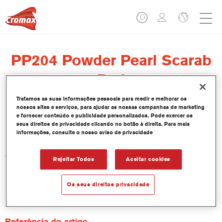
PP204 Powder Pearl Scarab
Red
Tratamos as suas informações pessoais para medir e melhorar os
nossos sites e serviços, para ajudar as nossas campanhas de marketing
e fornecer conteúdo e publicidade personalizados. Pode exercer os
seus direitos de privacidade clicando no botão à direita. Para mais
PP204 EAXX POWDER PRL SCARAB RED 25GR
informações, consulte o nosso aviso de privacidade
Características do produto
Rejeitar Todos
Aceitar cookies
Product Variant
Os seus direitos privacidade
Not available
Referência do artigo