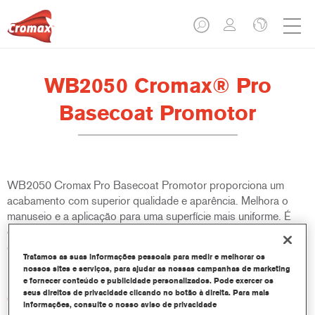
WB2050 Cromax® Pro
Basecoat Promotor
WB2050 Cromax Pro Basecoat Promotor proporciona um
acabamento com superior qualidade e aparência. Melhora o
manuseio e a aplicação para uma superfície mais uniforme. É
especialmente recomendado para cores lisas. Mesmo sob
condições climáticas difíceis, o WB2050 Cromax Pro Basecoat
Tratamos as suas informações pessoais para medir e melhorar os
Promotor proporciona um acabamento perfeito.
nossos sites e serviços, para ajudar as nossas campanhas de marketing
e fornecer conteúdo e publicidade personalizados. Pode exercer os
seus direitos de privacidade clicando no botão à direita. Para mais
Características do produto
informações, consulte o nosso aviso de privacidade
A aplicação torna-se mais fácil, devido a um melhor e mais