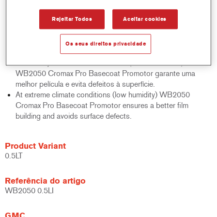
homogêneo molhar da Base no substrato,
Uma tela de limpeza pode ser usada logo após a aplicação.
Rejeitar Todos
Aceitar cookies
Proporciona um acabamento com uma aparência suave
como seda, especialmente com cores lisas.
Os seus direitos privacidade
Melhora a aparência do Verniz.
Em condições climáticas extremas (baixa humidade)
WB2050 Cromax Pro Basecoat Promotor garante uma
melhor película e evita defeitos à superfície.
At extreme climate conditions (low humidity) WB2050
Cromax Pro Basecoat Promotor ensures a better film
building and avoids surface defects.
Product Variant
0.5LT
Referência do artigo
WB2050 0.5LI
GMC