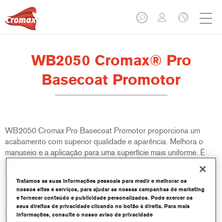
WB2050 Cromax® Pro
Basecoat Promotor
WB2050 Cromax Pro Basecoat Promotor proporciona um
acabamento com superior qualidade e aparência. Melhora o
manuseio e a aplicação para uma superfície mais uniforme. É
especialmente recomendado para cores lisas. Mesmo sob
condições climáticas difíceis, o WB2050 Cromax Pro Basecoat
Tratamos as suas informações pessoais para medir e melhorar os
Promotor proporciona um acabamento perfeito.
nossos sites e serviços, para ajudar as nossas campanhas de marketing
e fornecer conteúdo e publicidade personalizados. Pode exercer os
seus direitos de privacidade clicando no botão à direita. Para mais
Características do produto
informações, consulte o nosso aviso de privacidade
A aplicação torna-se mais fácil, devido a um melhor e mais