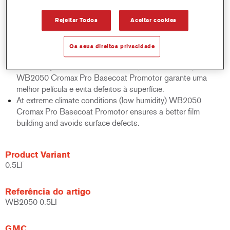
homogêneo molhar da Base no substrato,
Uma tela de limpeza pode ser usada logo após a aplicação.
Rejeitar Todos
Aceitar cookies
Proporciona um acabamento com uma aparência suave
como seda, especialmente com cores lisas.
Os seus direitos privacidade
Melhora a aparência do Verniz.
Em condições climáticas extremas (baixa humidade)
WB2050 Cromax Pro Basecoat Promotor garante uma
melhor película e evita defeitos à superfície.
At extreme climate conditions (low humidity) WB2050
Cromax Pro Basecoat Promotor ensures a better film
building and avoids surface defects.
Product Variant
0.5LT
Referência do artigo
WB2050 0.5LI
GMC