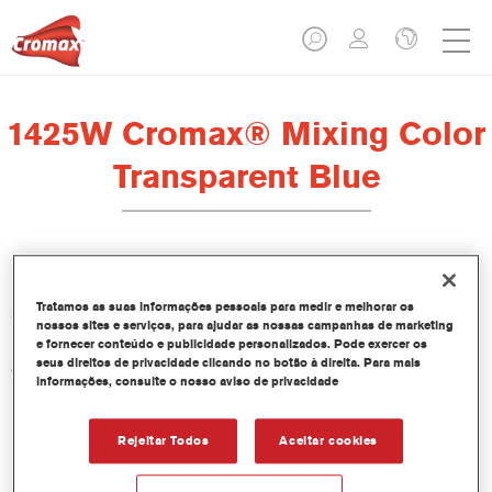
1425W Cromax® Mixing Color
Transparent Blue
Este corante concentrado em base aquosa faz parte do
Tratamos as suas informações pessoais para medir e melhorar os
sistema de pintura Base Bicamada Cromax.
nossos sites e serviços, para ajudar as nossas campanhas de marketing
e fornecer conteúdo e publicidade personalizados. Pode exercer os
seus direitos de privacidade clicando no botão à direita. Para mais
Características do produto
informações, consulte o nosso aviso de privacidade
Excepcional desempenho colorístico.
Aplicação molhado-sobre-molhado simples.
Base de dados com fórmulas de cor constantemente
Rejeitar Todos
Aceitar cookies
actualizadas com mais de 30,000 cores sólidas,
metalizados e perlados.