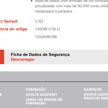
Base de dados com fórmulas de cor consta
actualizadas com mais de 30,000 cores sólid
metalizados e perlados.
t Variant
0.5LT
ncia do artigo
1450W 0.50 LI
1250048188
Ficha de Dados de Segurança
Descarregar
FORMAÇÃO
SERVIÇOS
E
AXALTA ACADEMY
DRIVUS SERV
NEGÓCIO PAR
CANAL DE VÍDEOS DE
FORMAÇÃO