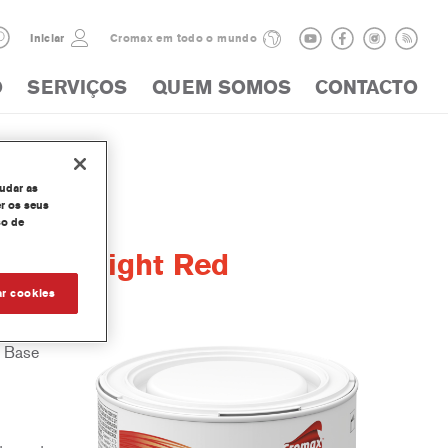
Iniciar
Cromax em todo o mundo
O
SERVIÇOS
QUEM SOMOS
CONTACTO
judar as
r os seus
so de
olor Bright Red
ar cookies
a Base