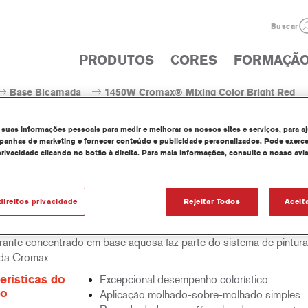
Buscar
PRODUTOS
CORES
FORMAÇÃ
Base Bicamada
1450W Cromax® Mixing Color Bright Red
 suas informações pessoais para medir e melhorar os nossos sites e serviços, para a
anhas de marketing e fornecer conteúdo e publicidade personalizados. Pode exerce
privacidade clicando no botão à direita. Para mais informações, consulte o nosso avi
1450W Cromax® Mixing C
direitos privacidade
Rejeitar Todos
Aceit
rante concentrado em base aquosa faz parte do sistema de pintur
da Cromax.
erísticas do
Excepcional desempenho colorístico.
to
Aplicação molhado-sobre-molhado simples.