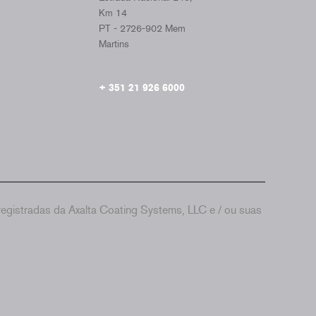
Km 14
PT - 2726-902 Mem
Martins
+ 351 21 926 6000
gistradas da Axalta Coating Systems, LLC e / ou suas