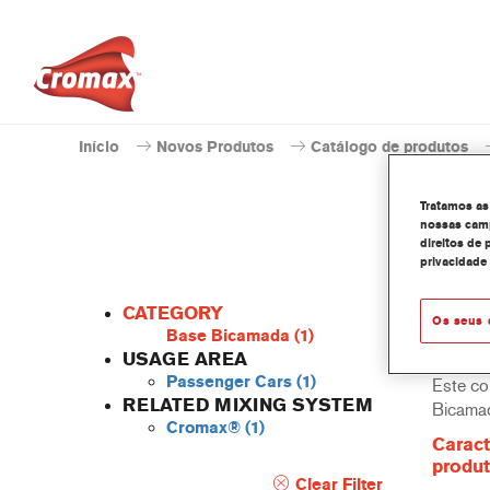
Início
Novos Produtos
Catálogo de produtos
Tratamos as
nossas camp
direitos de 
privacidade
CATEGORY
Os seus 
Base Bicamada
(1)
USAGE AREA
Passenger Cars
(1)
Este co
RELATED MIXING SYSTEM
Bicama
Cromax®
(1)
Caract
produ
Clear Filter